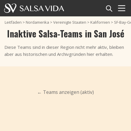
Startseite
Leitfäden
>
Nordamerika
>
Vereinigte Staaten
>
Kalifornien
>
SF-Bay-G
Inaktive Salsa-Teams in San José
Veranstaltungen
Diese Teams sind in dieser Region nicht mehr aktiv, bleiben
Nachrichten
aber aus historischen und Archivgründen hier erhalten.
Pretty Boys & Girls
Artikel
Grizzly Dance Company San Jose
Tanzproduktionen
Videos
← Teams anzeigen (aktiv)
Salsa-Begriffe
Shop
TuneTempo