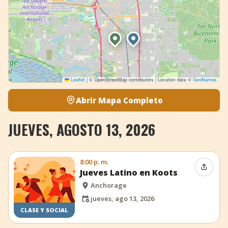
Leaflet
|
© OpenStreetMap contributors | Location data ©
GeoNames
Abrir Mapa Completo
JUEVES, AGOSTO 13, 2026
8:00 p. m.
Compar
Jueves Latino en Koots
Anchorage
jueves, ago 13, 2026
CLASE Y SOCIAL