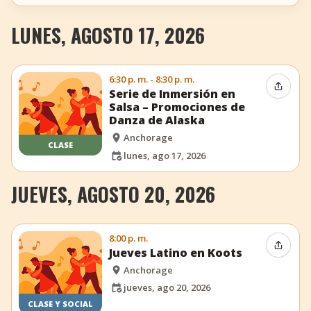
LUNES, AGOSTO 17, 2026
6:30 p. m. - 8:30 p. m.
Compar
Serie de Inmersión en
Salsa – Promociones de
Danza de Alaska
Anchorage
CLASE
lunes, ago 17, 2026
JUEVES, AGOSTO 20, 2026
8:00 p. m.
Compar
Jueves Latino en Koots
Anchorage
jueves, ago 20, 2026
CLASE Y SOCIAL