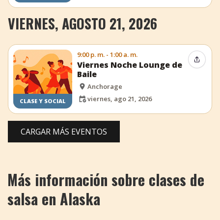
VIERNES, AGOSTO 21, 2026
9:00 p. m. - 1:00 a. m.
Compar
Viernes Noche Lounge de
Baile
Anchorage
viernes, ago 21, 2026
CLASE Y SOCIAL
CARGAR MÁS EVENTOS
Más información sobre clases de
salsa en Alaska