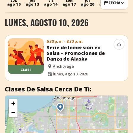
LUN
JUE
VIE
LUN
JUE
VIE
FECHA
ago 10
ago 13
ago 14
ago 17
ago 20
ago 21
+
Añadir evento
LUNES, AGOSTO 10, 2026
6:30 p. m. - 8:30 p. m.
Compar
Serie de Inmersión en
Salsa – Promociones de
Danza de Alaska
Anchorage
CLASE
lunes, ago 10, 2026
Clases De Salsa Cerca De Ti:
+
−