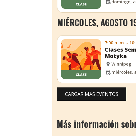
domingo, a
CLASE
MIÉRCOLES, AGOSTO 19
7:00 p. m. - 10
Clases Sem
Motyka
Winnipeg
miércoles, 
CLASE
CARGAR MÁS EVENTOS
Más información sobr