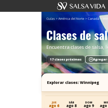
Guías
>
América del Norte
>
Canadá
>
Win
Clases de sa
Encuentra clases de salsa, l
17 clases próximas
+
Agregar 
Explorar clases: Winnipeg
JUE
SÁB
DOM
MI
ago 6
ago 8
ago 9
ago