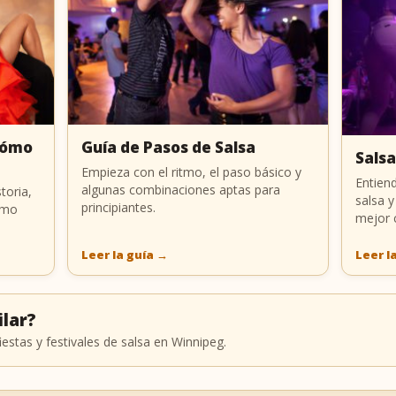
 Cómo
Guía de Pasos de Salsa
Salsa
Empieza con el ritmo, el paso básico y
Entiend
algunas combinaciones aptas para
toria,
salsa y
principiantes.
ómo
mejor 
Leer la guía
→
Leer l
ilar?
iestas y festivales de salsa en Winnipeg.