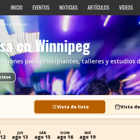
INICIO
EVENTOS
NOTICIAS
ARTÍCULOS
VIDEOS
nipeg
>
Clases
lsa en Winnipeg
ecciones para principiantes, talleres y estudios 
clase
Vista de lista
Vista de
É
JUE
SÁB
DOM
MIÉ
 12
ago 13
ago 15
ago 16
ago 19