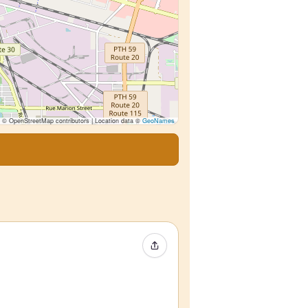
© OpenStreetMap contributors | Location data ©
GeoNames
Compartir evento