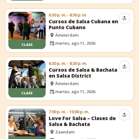
6:30 p. m. - 8:30 p. m.
Compar
Cursos de Salsa Cubana en
Punto Cubano
Ámsterdam
martes, ago 11, 2026
CLASE
6:30 p. m. - 8:30 p. m.
Compar
Cursos de Salsa & Bachata
en Salsa District
Ámsterdam
martes, ago 11, 2026
CLASE
7:00 p. m. - 10:00 p. m.
Compar
Love For Salsa – Clases de
Salsa & Bachata
Zaandam