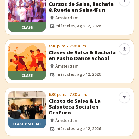
Compar
Cursos de Salsa, Bachata
& Rueda en Salsa4Fun
Ámsterdam
miércoles, ago 12, 2026
CLASE
6:30 p. m. - 7:30 a. m.
Compar
Clases de Salsa & Bachata
en Pasito Dance School
Ámsterdam
miércoles, ago 12, 2026
CLASE
6:30 p. m. - 7:30 a. m.
Compar
Clases de Salsa & La
Salsoteca Social en
OroPuro
Ámsterdam
CLASE Y SOCIAL
miércoles, ago 12, 2026