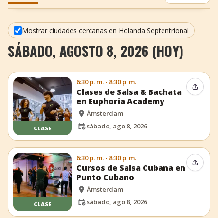
+
Añadir evento
Mostrar ciudades cercanas en Holanda Septentrional
SÁBADO, AGOSTO 8, 2026 (HOY)
6:30 p. m. - 8:30 p. m.
Compar
Clases de Salsa & Bachata
en Euphoria Academy
Ámsterdam
sábado, ago 8, 2026
CLASE
6:30 p. m. - 8:30 p. m.
Compar
Cursos de Salsa Cubana en
Punto Cubano
Ámsterdam
sábado, ago 8, 2026
CLASE