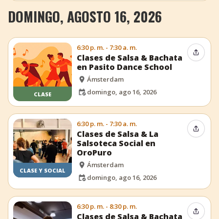
DOMINGO, AGOSTO 16, 2026
6:30 p. m. - 7:30 a. m.
Compar
Clases de Salsa & Bachata
en Pasito Dance School
Ámsterdam
domingo, ago 16, 2026
CLASE
6:30 p. m. - 7:30 a. m.
Compar
Clases de Salsa & La
Salsoteca Social en
OroPuro
Ámsterdam
CLASE Y SOCIAL
domingo, ago 16, 2026
6:30 p. m. - 8:30 p. m.
Compar
Clases de Salsa & Bachata