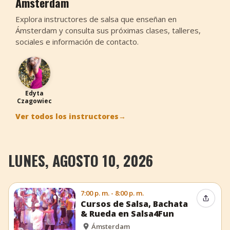
Ámsterdam
Explora instructores de salsa que enseñan en
Ámsterdam y consulta sus próximas clases, talleres,
sociales e información de contacto.
EC
Edyta
Czagowiec
Ver todos los instructores
→
LUNES, AGOSTO 10, 2026
7:00 p. m. - 8:00 p. m.
Compar
Cursos de Salsa, Bachata
& Rueda en Salsa4Fun
Ámsterdam