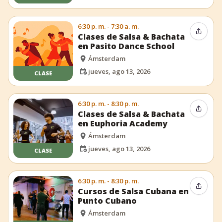
6:30 p. m. - 7:30 a. m.
Compar
Clases de Salsa & Bachata
en Pasito Dance School
Ámsterdam
jueves, ago 13, 2026
CLASE
6:30 p. m. - 8:30 p. m.
Compar
Clases de Salsa & Bachata
en Euphoria Academy
Ámsterdam
jueves, ago 13, 2026
CLASE
6:30 p. m. - 8:30 p. m.
Compar
Cursos de Salsa Cubana en
Punto Cubano
Ámsterdam