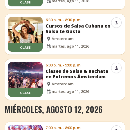
martes, ago 11, 2026
CLASE
6:30 p. m. - 8:30 p. m.
Compar
Cursos de Salsa Cubana en
Salsa te Gusta
Ámsterdam
martes, ago 11, 2026
CLASE
6:00 p. m. - 9:00 p. m.
Compar
Clases de Salsa & Bachata
en Extremos Ámsterdam
Ámsterdam
martes, ago 11, 2026
CLASE
MIÉRCOLES, AGOSTO 12, 2026
7:00 p. m. - 8:00 p. m.