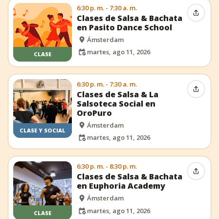
6:30 p. m. - 7:30 a. m.
Compar
Clases de Salsa & Bachata
en Pasito Dance School
Ámsterdam
martes, ago 11, 2026
CLASE
6:30 p. m. - 7:30 a. m.
Compar
Clases de Salsa & La
Salsoteca Social en
OroPuro
Ámsterdam
CLASE Y SOCIAL
martes, ago 11, 2026
6:30 p. m. - 8:30 p. m.
Compar
Clases de Salsa & Bachata
en Euphoria Academy
Ámsterdam
martes, ago 11, 2026
CLASE