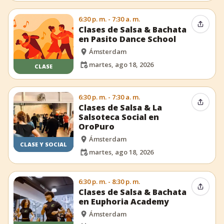
6:30 p. m. - 7:30 a. m.
Compar
Clases de Salsa & Bachata
en Pasito Dance School
Ámsterdam
martes, ago 18, 2026
CLASE
6:30 p. m. - 7:30 a. m.
Compar
Clases de Salsa & La
Salsoteca Social en
OroPuro
Ámsterdam
CLASE Y SOCIAL
martes, ago 18, 2026
6:30 p. m. - 8:30 p. m.
Compar
Clases de Salsa & Bachata
en Euphoria Academy
Ámsterdam