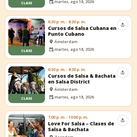
martes, ago 18, 2026
CLASE
6:30 p. m. - 8:30 p. m.
Compar
Cursos de Salsa Cubana en
Punto Cubano
Ámsterdam
martes, ago 18, 2026
CLASE
6:30 p. m. - 8:30 p. m.
Compar
Cursos de Salsa & Bachata
en Salsa District
Ámsterdam
martes, ago 18, 2026
CLASE
7:00 p. m. - 10:00 p. m.
Compar
Love For Salsa – Clases de
Salsa & Bachata
Zaandam