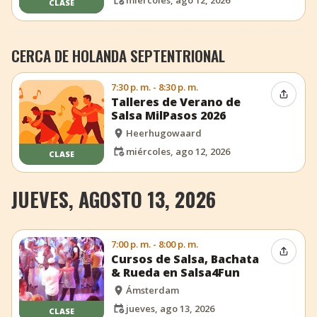
CLASE
CERCA DE HOLANDA SEPTENTRIONAL
7:30 p. m. - 8:30 p. m.
Compar
Talleres de Verano de
Salsa MilPasos 2026
Heerhugowaard
miércoles, ago 12, 2026
CLASE
JUEVES, AGOSTO 13, 2026
7:00 p. m. - 8:00 p. m.
Compar
Cursos de Salsa, Bachata
& Rueda en Salsa4Fun
Ámsterdam
jueves, ago 13, 2026
CLASE