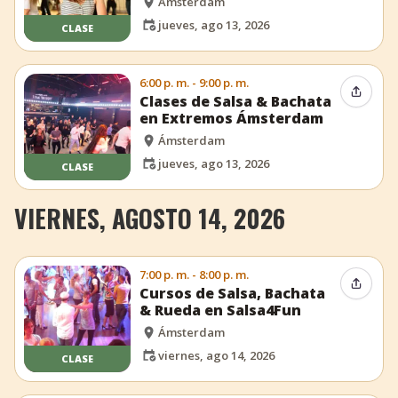
Ámsterdam
jueves, ago 13, 2026
CLASE
6:00 p. m. - 9:00 p. m.
Compar
Clases de Salsa & Bachata
en Extremos Ámsterdam
Ámsterdam
jueves, ago 13, 2026
CLASE
VIERNES, AGOSTO 14, 2026
7:00 p. m. - 8:00 p. m.
Compar
Cursos de Salsa, Bachata
& Rueda en Salsa4Fun
Ámsterdam
viernes, ago 14, 2026
CLASE