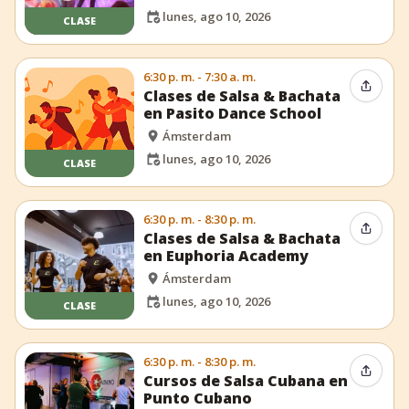
lunes, ago 10, 2026
CLASE
6:30 p. m. - 7:30 a. m.
Compar
Clases de Salsa & Bachata
en Pasito Dance School
Ámsterdam
lunes, ago 10, 2026
CLASE
6:30 p. m. - 8:30 p. m.
Compar
Clases de Salsa & Bachata
en Euphoria Academy
Ámsterdam
lunes, ago 10, 2026
CLASE
6:30 p. m. - 8:30 p. m.
Compar
Cursos de Salsa Cubana en
Punto Cubano