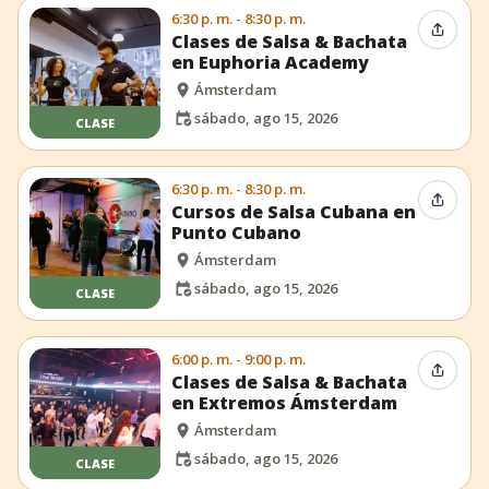
6:30 p. m. - 8:30 p. m.
Compar
Clases de Salsa & Bachata
en Euphoria Academy
Ámsterdam
sábado, ago 15, 2026
CLASE
6:30 p. m. - 8:30 p. m.
Compar
Cursos de Salsa Cubana en
Punto Cubano
Ámsterdam
sábado, ago 15, 2026
CLASE
6:00 p. m. - 9:00 p. m.
Compar
Clases de Salsa & Bachata
en Extremos Ámsterdam
Ámsterdam
sábado, ago 15, 2026
CLASE