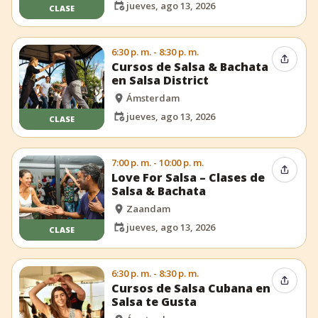
jueves, ago 13, 2026
CLASE
6:30 p. m. - 8:30 p. m.
Compar
Cursos de Salsa & Bachata
en Salsa District
Ámsterdam
jueves, ago 13, 2026
CLASE
7:00 p. m. - 10:00 p. m.
Compar
Love For Salsa – Clases de
Salsa & Bachata
Zaandam
jueves, ago 13, 2026
CLASE
6:30 p. m. - 8:30 p. m.
Compar
Cursos de Salsa Cubana en
Salsa te Gusta