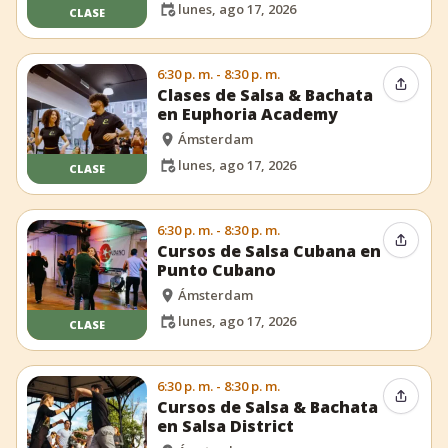
lunes, ago 17, 2026
CLASE
6:30 p. m. - 8:30 p. m.
Compar
Clases de Salsa & Bachata
en Euphoria Academy
Ámsterdam
lunes, ago 17, 2026
CLASE
6:30 p. m. - 8:30 p. m.
Compar
Cursos de Salsa Cubana en
Punto Cubano
Ámsterdam
lunes, ago 17, 2026
CLASE
6:30 p. m. - 8:30 p. m.
Compar
Cursos de Salsa & Bachata
en Salsa District