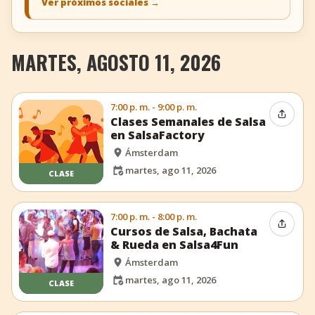
Ver próximos sociales
→
MARTES, AGOSTO 11, 2026
7:00 p. m. - 9:00 p. m.
Compar
Clases Semanales de Salsa
en SalsaFactory
Ámsterdam
martes, ago 11, 2026
CLASE
7:00 p. m. - 8:00 p. m.
Compar
Cursos de Salsa, Bachata
& Rueda en Salsa4Fun
Ámsterdam
martes, ago 11, 2026
CLASE