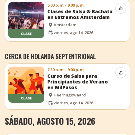
6:00 p. m. - 9:00 p. m.
Compar
Clases de Salsa & Bachata
en Extremos Ámsterdam
Ámsterdam
viernes, ago 14, 2026
CLASE
CERCA DE HOLANDA SEPTENTRIONAL
7:30 p. m. - 9:00 p. m.
Compar
Curso de Salsa para
Principiantes de Verano
en MilPasos
Heerhugowaard
CLASE
viernes, ago 14, 2026
SÁBADO, AGOSTO 15, 2026