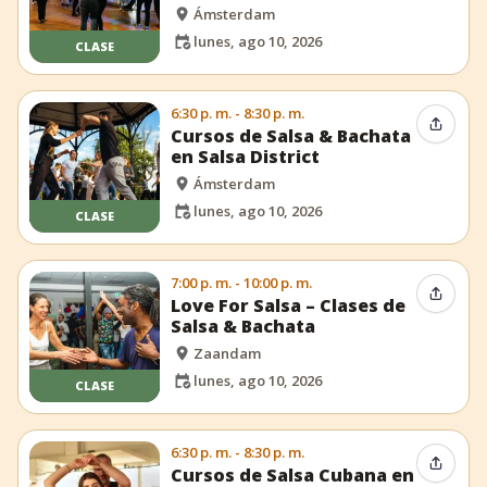
Ámsterdam
lunes, ago 10, 2026
CLASE
6:30 p. m. - 8:30 p. m.
Compar
Cursos de Salsa & Bachata
en Salsa District
Ámsterdam
lunes, ago 10, 2026
CLASE
7:00 p. m. - 10:00 p. m.
Compar
Love For Salsa – Clases de
Salsa & Bachata
Zaandam
lunes, ago 10, 2026
CLASE
6:30 p. m. - 8:30 p. m.
Compar
Cursos de Salsa Cubana en