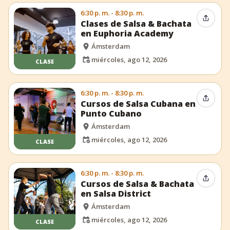
6:30 p. m. - 8:30 p. m.
Compar
Clases de Salsa & Bachata
en Euphoria Academy
Ámsterdam
miércoles, ago 12, 2026
CLASE
6:30 p. m. - 8:30 p. m.
Compar
Cursos de Salsa Cubana en
Punto Cubano
Ámsterdam
miércoles, ago 12, 2026
CLASE
6:30 p. m. - 8:30 p. m.
Compar
Cursos de Salsa & Bachata
en Salsa District
Ámsterdam
miércoles, ago 12, 2026
CLASE