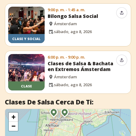
9:00 p. m. - 1:45 a. m.
Compar
Bilongo Salsa Social
Ámsterdam
sábado, ago 8, 2026
CLASE Y SOCIAL
6:00 p. m. - 9:00 p. m.
Compar
Clases de Salsa & Bachata
en Extremos Ámsterdam
Ámsterdam
sábado, ago 8, 2026
CLASE
Clases De Salsa Cerca De Ti:
+
−