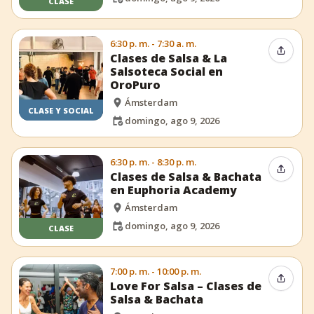
CLASE
6:30 p. m. - 7:30 a. m.
Compar
Clases de Salsa & La
Salsoteca Social en
OroPuro
Ámsterdam
CLASE Y SOCIAL
domingo, ago 9, 2026
6:30 p. m. - 8:30 p. m.
Compar
Clases de Salsa & Bachata
en Euphoria Academy
Ámsterdam
domingo, ago 9, 2026
CLASE
7:00 p. m. - 10:00 p. m.
Compar
Love For Salsa – Clases de
Salsa & Bachata