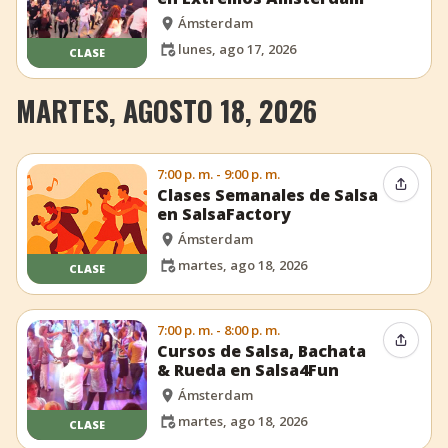
Ámsterdam
lunes, ago 17, 2026
CLASE
MARTES, AGOSTO 18, 2026
7:00 p. m. - 9:00 p. m.
Compar
Clases Semanales de Salsa
en SalsaFactory
Ámsterdam
martes, ago 18, 2026
CLASE
7:00 p. m. - 8:00 p. m.
Compar
Cursos de Salsa, Bachata
& Rueda en Salsa4Fun
Ámsterdam
martes, ago 18, 2026
CLASE