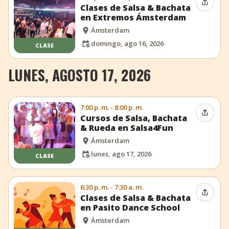
Compar
Clases de Salsa & Bachata
en Extremos Ámsterdam
Ámsterdam
domingo, ago 16, 2026
CLASE
LUNES, AGOSTO 17, 2026
7:00 p. m. - 8:00 p. m.
Compar
Cursos de Salsa, Bachata
& Rueda en Salsa4Fun
Ámsterdam
lunes, ago 17, 2026
CLASE
6:30 p. m. - 7:30 a. m.
Compar
Clases de Salsa & Bachata
en Pasito Dance School
Ámsterdam