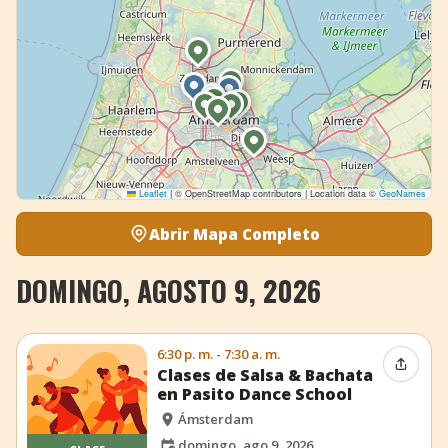
Leaflet
|
© OpenStreetMap contributors | Location data ©
GeoNames
Abrir Mapa Completo
DOMINGO, AGOSTO 9, 2026
6:30 p. m. - 7:30 a. m.
Compar
Clases de Salsa & Bachata
en Pasito Dance School
Ámsterdam
domingo, ago 9, 2026