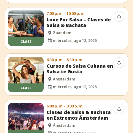
7:00 p. m. - 10:00 p. m.
Compar
Love For Salsa – Clases de
Salsa & Bachata
Zaandam
miércoles, ago 12, 2026
CLASE
6:30 p. m. - 8:30 p. m.
Compar
Cursos de Salsa Cubana en
Salsa te Gusta
Ámsterdam
miércoles, ago 12, 2026
CLASE
6:00 p. m. - 9:00 p. m.
Compar
Clases de Salsa & Bachata
en Extremos Ámsterdam
Ámsterdam
miércoles, ago 12, 2026