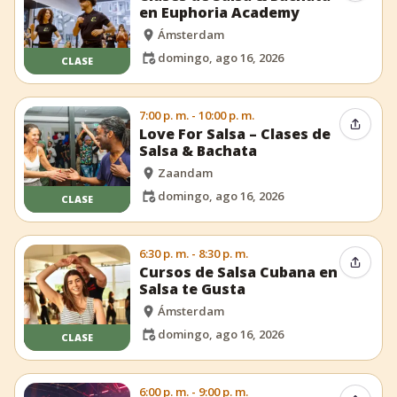
en Euphoria Academy
Ámsterdam
domingo, ago 16, 2026
CLASE
7:00 p. m. - 10:00 p. m.
Compar
Love For Salsa – Clases de
Salsa & Bachata
Zaandam
domingo, ago 16, 2026
CLASE
6:30 p. m. - 8:30 p. m.
Compar
Cursos de Salsa Cubana en
Salsa te Gusta
Ámsterdam
domingo, ago 16, 2026
CLASE
6:00 p. m. - 9:00 p. m.