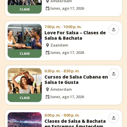
Ámsterdam
lunes, ago 17, 2026
CLASE
7:00 p. m. - 10:00 p. m.
Compar
Love For Salsa – Clases de
Salsa & Bachata
Zaandam
lunes, ago 17, 2026
CLASE
6:30 p. m. - 8:30 p. m.
Compar
Cursos de Salsa Cubana en
Salsa te Gusta
Ámsterdam
lunes, ago 17, 2026
CLASE
6:00 p. m. - 9:00 p. m.
Compar
Clases de Salsa & Bachata
en Extremos Ámsterdam