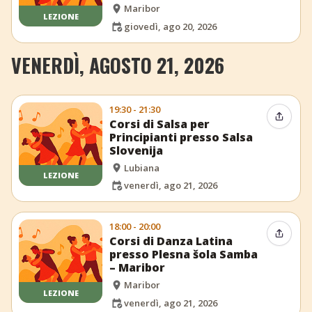
Maribor
LEZIONE
giovedì, ago 20, 2026
VENERDÌ, AGOSTO 21, 2026
19:30 - 21:30
Condiv
Corsi di Salsa per
Principianti presso Salsa
Slovenija
Lubiana
LEZIONE
venerdì, ago 21, 2026
18:00 - 20:00
Condiv
Corsi di Danza Latina
presso Plesna šola Samba
– Maribor
Maribor
LEZIONE
venerdì, ago 21, 2026