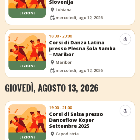
Slovenija
Lubiana
LEZIONE
mercoledì, ago 12, 2026
18:00 - 20:00
Condiv
Corsi di Danza Latina
presso Plesna šola Samba
– Maribor
Maribor
LEZIONE
mercoledì, ago 12, 2026
GIOVEDÌ, AGOSTO 13, 2026
19:00 - 21:00
Condiv
Corsi di Salsa presso
Danceflow Koper
Settembre 2025
Capodistria
LEZIONE