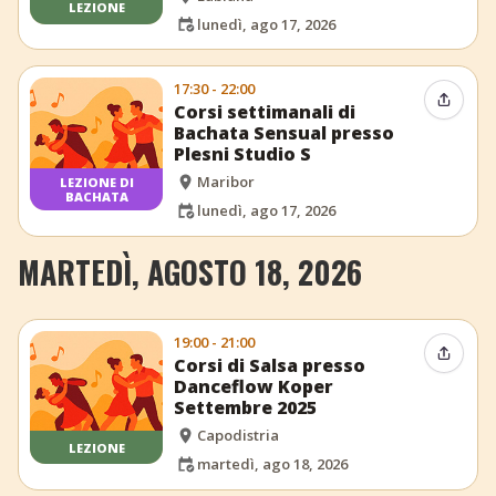
LEZIONE
lunedì, ago 17, 2026
17:30 - 22:00
Condiv
Corsi settimanali di
Bachata Sensual presso
Plesni Studio S
Maribor
LEZIONE DI
BACHATA
lunedì, ago 17, 2026
MARTEDÌ, AGOSTO 18, 2026
19:00 - 21:00
Condiv
Corsi di Salsa presso
Danceflow Koper
Settembre 2025
Capodistria
LEZIONE
martedì, ago 18, 2026