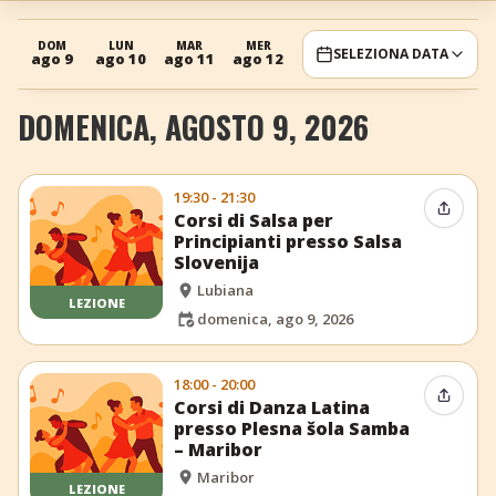
+
Aggiungi evento
DOM
LUN
MAR
MER
GIO
VEN
DOM
SELEZIONA DATA
ago 9
ago 10
ago 11
ago 12
ago 13
ago 14
ago 16
DOMENICA, AGOSTO 9, 2026
19:30 - 21:30
Condiv
Corsi di Salsa per
Principianti presso Salsa
Slovenija
Lubiana
LEZIONE
domenica, ago 9, 2026
18:00 - 20:00
Condiv
Corsi di Danza Latina
presso Plesna šola Samba
– Maribor
Maribor
LEZIONE