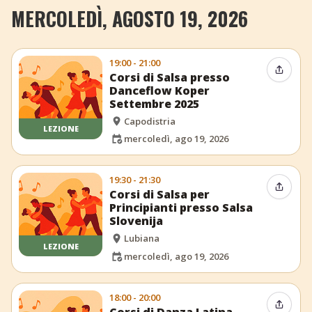
MERCOLEDÌ, AGOSTO 19, 2026
19:00 - 21:00
Condiv
Corsi di Salsa presso
Danceflow Koper
Settembre 2025
Capodistria
LEZIONE
mercoledì, ago 19, 2026
19:30 - 21:30
Condiv
Corsi di Salsa per
Principianti presso Salsa
Slovenija
Lubiana
LEZIONE
mercoledì, ago 19, 2026
18:00 - 20:00
Condiv
Corsi di Danza Latina