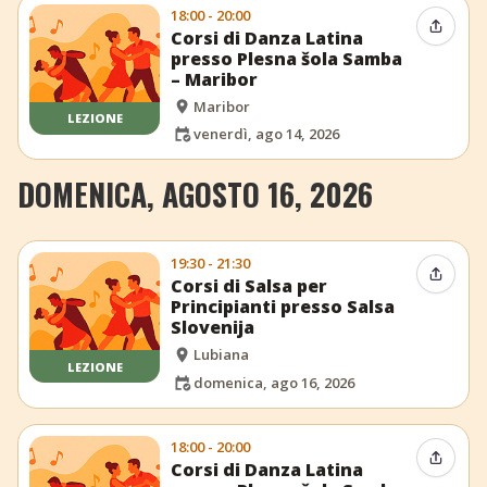
18:00 - 20:00
Condiv
Corsi di Danza Latina
presso Plesna šola Samba
– Maribor
Maribor
LEZIONE
venerdì, ago 14, 2026
DOMENICA, AGOSTO 16, 2026
19:30 - 21:30
Condiv
Corsi di Salsa per
Principianti presso Salsa
Slovenija
Lubiana
LEZIONE
domenica, ago 16, 2026
18:00 - 20:00
Condiv
Corsi di Danza Latina