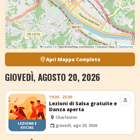
Leaflet
|
© OpenStreetMap contributors | Location data ©
GeoNames
Apri Mappa Completa
GIOVEDÌ, AGOSTO 20, 2026
19:30 - 23:30
Condiv
Lezioni di Salsa gratuite e
Danza aperta
Charleston
LEZIONE E
giovedì, ago 20, 2026
SOCIAL