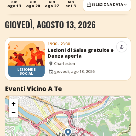
GIO
GIO
GIO
GIO
SELEZIONA DATA
ago 13
ago 20
ago 27
set 3
+
Aggiungi evento
GIOVEDÌ, AGOSTO 13, 2026
19:30 - 23:30
Condiv
Lezioni di Salsa gratuite e
Danza aperta
Charleston
LEZIONE E
giovedì, ago 13, 2026
SOCIAL
Eventi Vicino A Te
+
−