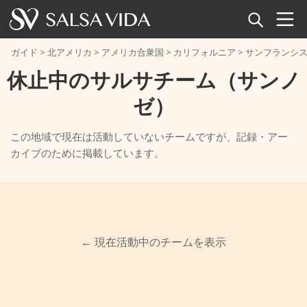
ホーム
ガイド
>
北アメリカ
>
アメリカ合衆国
>
カリフォルニア
>
サンフランシ
休止中のサルサチーム（サンノ
イベント
ゼ）
ニュース
この地域で現在は活動していないチームですが、記録・アー
記事
カイブのために掲載しています。
グリズリーダンスカンパニー・サンノ
プリティ・ボーイズ＆ガールズ・ダン
ゼ
動画
ス・プロダクションズ
サルサ用語集
← 現在活動中のチームを表示
ショップ
TuneTempo