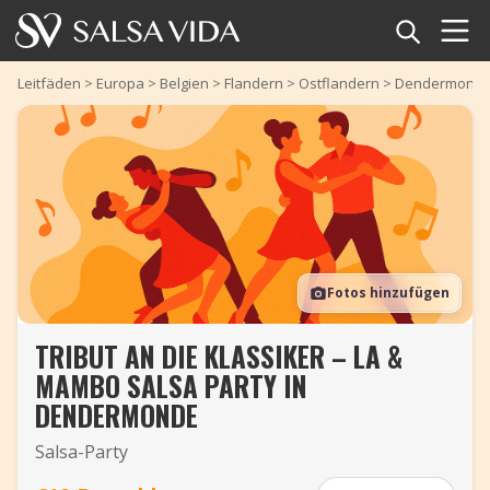
Startseite
Leitfäden
>
Europa
>
Belgien
>
Flandern
>
Ostflandern
>
Dendermond
Veranstaltungen
Nachrichten
Artikel
Fotos hinzufügen
Videos
TRIBUT AN DIE KLASSIKER – LA &
Salsa-Begriffe
MAMBO SALSA PARTY IN
Shop
DENDERMONDE
Salsa-Party
TuneTempo