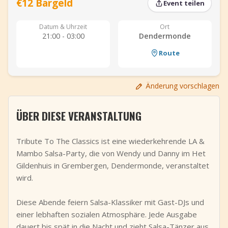
€12 Bargeld
Event teilen
+
Event hinzufügen
Datum & Uhrzeit
Ort
21:00 - 03:00
Dendermonde
Route
Änderung vorschlagen
ÜBER DIESE VERANSTALTUNG
Tribute To The Classics ist eine wiederkehrende LA &
Mambo Salsa-Party, die von Wendy und Danny im Het
Gildenhuis in Grembergen, Dendermonde, veranstaltet
wird.
Diese Abende feiern Salsa-Klassiker mit Gast-DJs und
einer lebhaften sozialen Atmosphäre. Jede Ausgabe
dauert bis spät in die Nacht und zieht Salsa-Tänzer aus