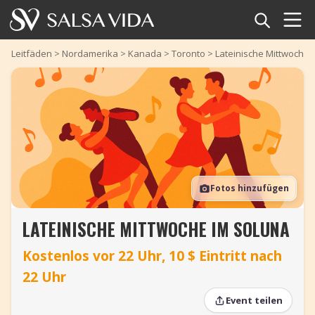
Startseite
Leitfäden
>
Nordamerika
>
Kanada
>
Toronto
>
Lateinische Mittwoche 
Veranstaltungen
Nachrichten
Artikel
Fotos hinzufügen
Videos
LATEINISCHE MITTWOCHE IM SOLUNA
Salsa-Begriffe
Kostenlos vor 22 Uhr, 10 $ Eintritt nach
Shop
22 Uhr
TuneTempo
Event teilen