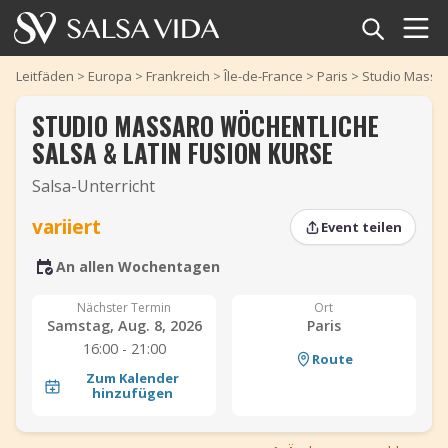
Startseite
Leitfäden
>
Europa
>
Frankreich
>
Île-de-France
>
Paris
>
Studio Massar
STUDIO MASSARO WÖCHENTLICHE
Veranstaltungen
SALSA & LATIN FUSION KURSE
Nachrichten
Salsa-Unterricht
Artikel
variiert
Event teilen
‹
›
An allen Wochentagen
Videos
‹
›
Nächster Termin
Ort
Salsa-Begriffe
Samstag, Aug. 8, 2026
Paris
16:00 - 21:00
Route
Shop
Zum Kalender
hinzufügen
TuneTempo