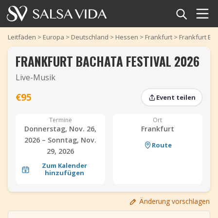
Startseite
Leitfäden
>
Europa
>
Deutschland
>
Hessen
>
Frankfurt
>
Frankfurt Bac
FRANKFURT BACHATA FESTIVAL 2026
Veranstaltungen
Live-Musik
Nachrichten
€95
Event teilen
Artikel
‹
‹
›
›
Termine
Ort
Donnerstag, Nov. 26,
Frankfurt
Videos
2026 – Sonntag, Nov.
Route
29, 2026
Salsa-Begriffe
Zum Kalender
hinzufügen
Shop
Änderung vorschlagen
TuneTempo