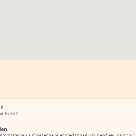
en
er Event?
den
Informationen auf dieser Seite entdeckt? Sag uns Bescheid, damit wir