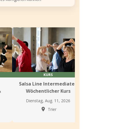
KURS
KURS
Salsa Line Intermediate+
Anfänger Salsa i
&
Wöchentlicher Kurs
Trier
Dienstag, Aug. 11, 2026
Mittwoch, Aug. 1
Trier
Trier