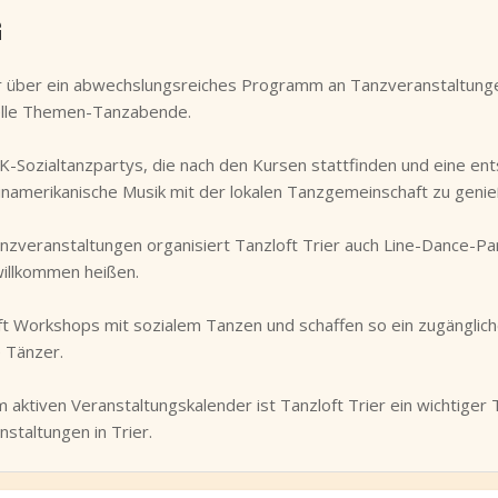
G
hr über ein abwechslungsreiches Programm an Tanzveranstaltunge
elle Themen-Tanzabende.
K-Sozialtanzpartys, die nach den Kursen stattfinden und eine e
inamerikanische Musik mit der lokalen Tanzgemeinschaft zu genie
nzveranstaltungen organisiert Tanzloft Trier auch Line-Dance-P
willkommen heißen.
ft Workshops mit sozialem Tanzen und schaffen so ein zugänglic
 Tänzer.
 aktiven Veranstaltungskalender ist Tanzloft Trier ein wichtiger 
staltungen in Trier.