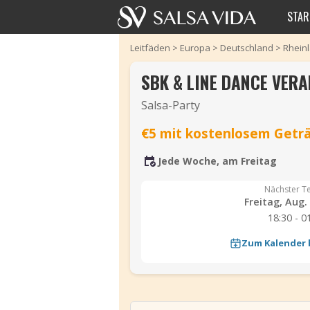
STAR
Leitfäden
>
Europa
>
Deutschland
>
Rheinl
SBK & LINE DANCE VER
Salsa-Party
€5 mit kostenlosem Getr
Jede Woche, am Freitag
Nächster T
Freitag, Aug.
18:30 - 0
Zum Kalender
‹
‹