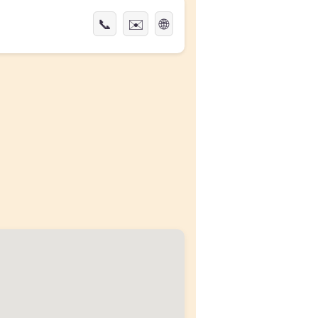
📞
✉️
🌐