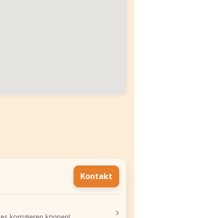
Kontakt
›
 es korrigieren können!