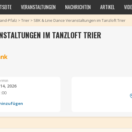
TSEITE
VERANSTALTUNGEN
NACHRICHTEN
ARTIKEL
VID
and-Pfalz
>
Trier
>
SBK & Line Dance Veranstaltungen im Tanzloft Trier
ANSTALTUNGEN IM TANZLOFT TRIER
änk
ermin
 14, 2026
1:00
 hinzufügen