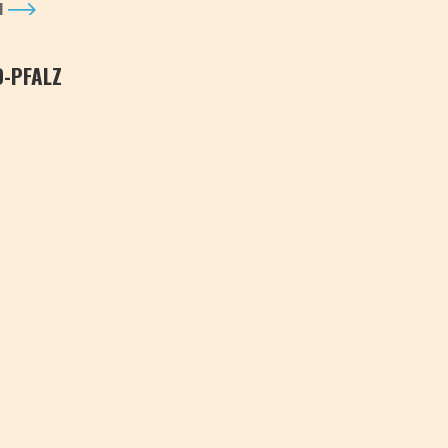
N
D-PFALZ