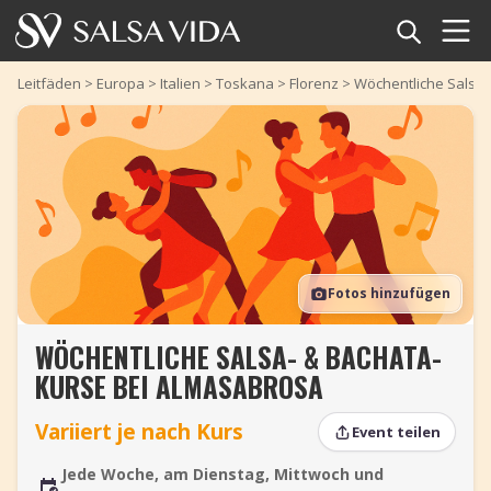
Startseite
Leitfäden
>
Europa
>
Italien
>
Toskana
>
Florenz
>
Wöchentliche Salsa-
Veranstaltungen
Nachrichten
Artikel
Fotos hinzufügen
Videos
WÖCHENTLICHE SALSA- & BACHATA-
Salsa-Begriffe
KURSE BEI ALMASABROSA
Shop
Variiert je nach Kurs
Event teilen
TuneTempo
Jede Woche, am Dienstag, Mittwoch und