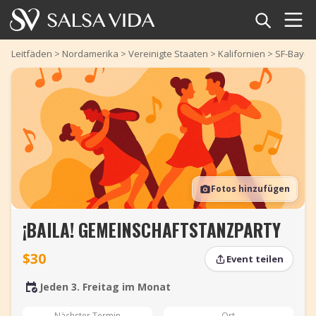
Startseite
Leitfäden
>
Nordamerika
>
Vereinigte Staaten
>
Kalifornien
>
SF-Bay-G
Veranstaltungen
Nachrichten
Artikel
Fotos hinzufügen
Videos
¡BAILA! GEMEINSCHAFTSTANZPARTY
Salsa-Begriffe
$30
Event teilen
Shop
Jeden 3. Freitag im Monat
TuneTempo
Nächster Termin
Ort