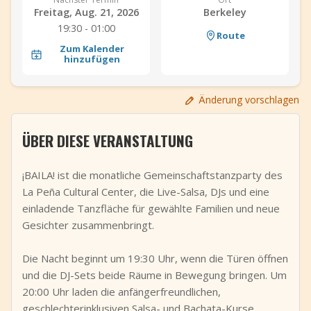
Freitag, Aug. 21, 2026
Berkeley
+
Event hinzufügen
19:30 - 01:00
Route
Zum Kalender
hinzufügen
Änderung vorschlagen
ÜBER DIESE VERANSTALTUNG
¡BAILA! ist die monatliche Gemeinschaftstanzparty des
La Peña Cultural Center, die Live-Salsa, DJs und eine
einladende Tanzfläche für gewählte Familien und neue
Gesichter zusammenbringt.
Die Nacht beginnt um 19:30 Uhr, wenn die Türen öffnen
und die DJ-Sets beide Räume in Bewegung bringen. Um
20:00 Uhr laden die anfängerfreundlichen,
geschlechterinklusiven Salsa- und Bachata-Kurse,