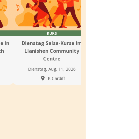
KURS
KURS
e in
Dienstag Salsa-Kurse im
Salsa-Tanzkurs
th
Llanishen Community
Ardour Aca
Centre
Mittwoch, Aug. 1
Dienstag, Aug. 11, 2026
K Cardi
K Cardiff