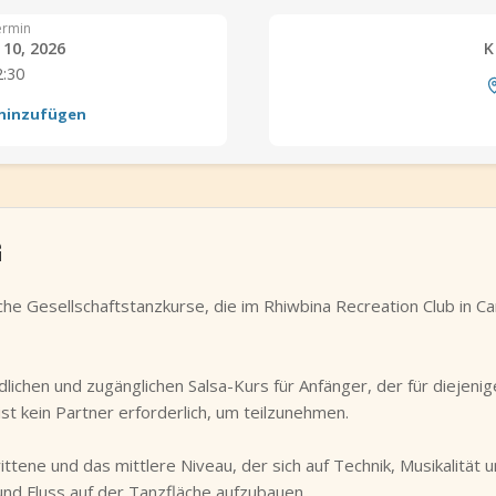
ermin
10, 2026
K
2:30
 hinzufügen
G
e Gesellschaftstanzkurse, die im Rhiwbina Recreation Club in Car
ichen und zugänglichen Salsa-Kurs für Anfänger, der für diejenige
st kein Partner erforderlich, um teilzunehmen.
rittene und das mittlere Niveau, der sich auf Technik, Musikalität
und Fluss auf der Tanzfläche aufzubauen.