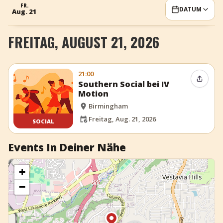
FR.
DATUM
+
Event hinzufügen
Aug. 21
FREITAG, AUGUST 21, 2026
21:00
Event t
Southern Social bei IV
Motion
Birmingham
Freitag, Aug. 21, 2026
SOCIAL
Events In Deiner Nähe
+
−