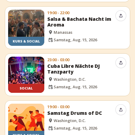
19:00 - 22:00
Event t
Salsa & Bachata Nacht im
Aroma
Manassas
Samstag, Aug. 15, 2026
KURS & SOCIAL
23:00 - 03:00
Event t
Cuba Libre Nächte DJ
Tanzparty
Washington, D.C.
Samstag, Aug. 15, 2026
SOCIAL
19:00 - 03:00
Event t
Samstag Drums of DC
Washington, D.C.
Samstag, Aug. 15, 2026