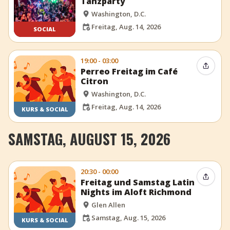
Tanzparty
Washington, D.C.
Freitag, Aug. 14, 2026
SOCIAL
19:00 - 03:00
Event t
Perreo Freitag im Café
Citron
Washington, D.C.
Freitag, Aug. 14, 2026
KURS & SOCIAL
SAMSTAG, AUGUST 15, 2026
20:30 - 00:00
Event t
Freitag und Samstag Latin
Nights im Aloft Richmond
Glen Allen
Samstag, Aug. 15, 2026
KURS & SOCIAL