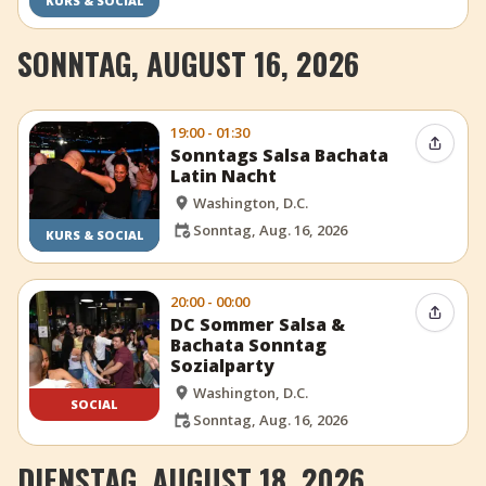
KURS & SOCIAL
SONNTAG, AUGUST 16, 2026
19:00 - 01:30
Event t
Sonntags Salsa Bachata
Latin Nacht
Washington, D.C.
Sonntag, Aug. 16, 2026
KURS & SOCIAL
20:00 - 00:00
Event t
DC Sommer Salsa &
Bachata Sonntag
Sozialparty
Washington, D.C.
SOCIAL
Sonntag, Aug. 16, 2026
DIENSTAG, AUGUST 18, 2026