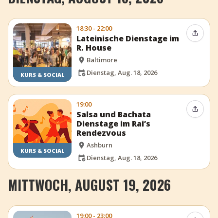
18:30 - 22:00
Event t
Lateinische Dienstage im
R. House
Baltimore
Dienstag, Aug. 18, 2026
KURS & SOCIAL
19:00
Event t
Salsa und Bachata
Dienstage im Rai’s
Rendezvous
Ashburn
KURS & SOCIAL
Dienstag, Aug. 18, 2026
MITTWOCH, AUGUST 19, 2026
19:00 - 23:00