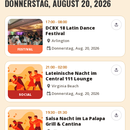
DONNERSTAG, AUGUST 20, 2026
17:00 - 08:00
Event t
DCBX 18 Latin Dance
Festival
Arlington
Donnerstag, Aug. 20, 2026
FESTIVAL
21:00 - 02:00
Event t
Lateinische Nacht im
Central 111 Lounge
Virginia Beach
Donnerstag, Aug. 20, 2026
SOCIAL
19:30 - 01:30
Event t
Salsa Nacht im La Palapa
Grill & Cantina