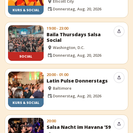
Ellicott City
Donnerstag, Aug. 20, 2026
KURS & SOCIAL
19:00 - 23:00
Event t
Baila Thursdays Salsa
Social
Washington, D.C.
Donnerstag, Aug. 20, 2026
SOCIAL
20:00 - 01:00
Event t
Latin Pulse Donnerstags
Baltimore
Donnerstag, Aug. 20, 2026
KURS & SOCIAL
20:00
Event t
Salsa Nacht im Havana ’59