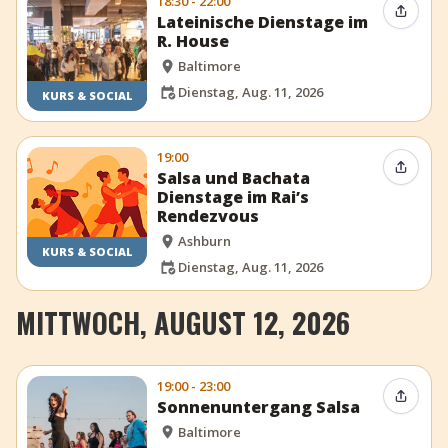
18:30 - 22:00
Event t
Lateinische Dienstage im
R. House
Baltimore
Dienstag, Aug. 11, 2026
KURS & SOCIAL
19:00
Event t
Salsa und Bachata
Dienstage im Rai’s
Rendezvous
Ashburn
KURS & SOCIAL
Dienstag, Aug. 11, 2026
MITTWOCH, AUGUST 12, 2026
19:00 - 23:00
Event t
Sonnenuntergang Salsa
Baltimore