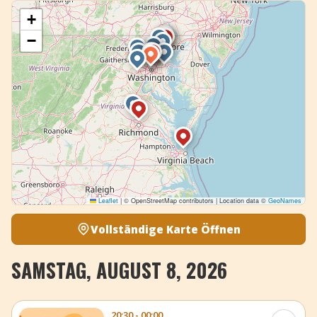
+
−
Leaflet
|
© OpenStreetMap contributors | Location data ©
GeoNames
Vollständige Karte Öffnen
SAMSTAG, AUGUST 8, 2026
20:30 - 00:00