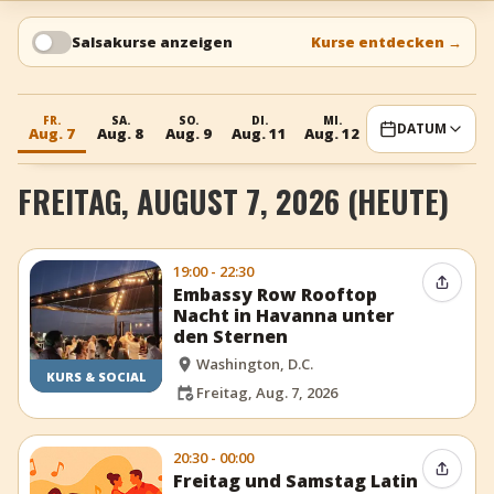
+
Event hinzufügen
Salsakurse anzeigen
Kurse entdecken
→
FR.
SA.
SO.
DI.
MI.
DO.
FR.
DATUM
Aug. 7
Aug. 8
Aug. 9
Aug. 11
Aug. 12
Aug. 13
Aug. 
FREITAG, AUGUST 7, 2026 (HEUTE)
19:00 - 22:30
Event t
Embassy Row Rooftop
Nacht in Havanna unter
den Sternen
Washington, D.C.
KURS & SOCIAL
Freitag, Aug. 7, 2026
20:30 - 00:00
Event t
Freitag und Samstag Latin