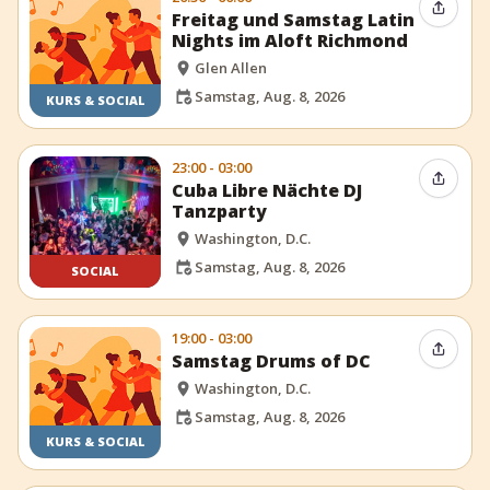
Event t
Freitag und Samstag Latin
Nights im Aloft Richmond
Glen Allen
Samstag, Aug. 8, 2026
KURS & SOCIAL
23:00 - 03:00
Event t
Cuba Libre Nächte DJ
Tanzparty
Washington, D.C.
Samstag, Aug. 8, 2026
SOCIAL
19:00 - 03:00
Event t
Samstag Drums of DC
Washington, D.C.
Samstag, Aug. 8, 2026
KURS & SOCIAL