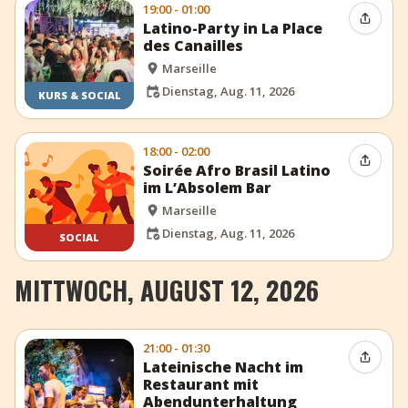
19:00 - 01:00
Event t
Latino-Party in La Place
des Canailles
Marseille
Dienstag, Aug. 11, 2026
KURS & SOCIAL
18:00 - 02:00
Event t
Soirée Afro Brasil Latino
im L’Absolem Bar
Marseille
Dienstag, Aug. 11, 2026
SOCIAL
MITTWOCH, AUGUST 12, 2026
21:00 - 01:30
Event t
Lateinische Nacht im
Restaurant mit
Abendunterhaltung