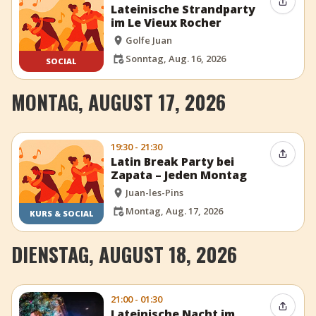
Event t
Lateinische Strandparty
im Le Vieux Rocher
Golfe Juan
Sonntag, Aug. 16, 2026
SOCIAL
MONTAG, AUGUST 17, 2026
19:30 - 21:30
Event t
Latin Break Party bei
Zapata – Jeden Montag
Juan-les-Pins
Montag, Aug. 17, 2026
KURS & SOCIAL
DIENSTAG, AUGUST 18, 2026
21:00 - 01:30
Event t
Lateinische Nacht im