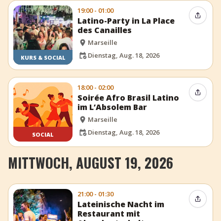
19:00 - 01:00
Event t
Latino-Party in La Place
des Canailles
Marseille
Dienstag, Aug. 18, 2026
KURS & SOCIAL
18:00 - 02:00
Event t
Soirée Afro Brasil Latino
im L’Absolem Bar
Marseille
Dienstag, Aug. 18, 2026
SOCIAL
MITTWOCH, AUGUST 19, 2026
21:00 - 01:30
Event t
Lateinische Nacht im
Restaurant mit