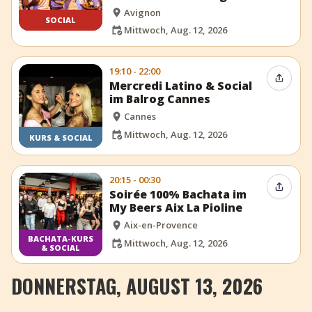
Avignon
SOCIAL
Mittwoch, Aug. 12, 2026
19:10 - 22:00
Event t
Mercredi Latino & Social
im Balrog Cannes
Cannes
Mittwoch, Aug. 12, 2026
KURS & SOCIAL
20:15 - 00:30
Event t
Soirée 100% Bachata im
My Beers Aix La Pioline
Aix-en-Provence
BACHATA-KURS
Mittwoch, Aug. 12, 2026
& SOCIAL
DONNERSTAG, AUGUST 13, 2026