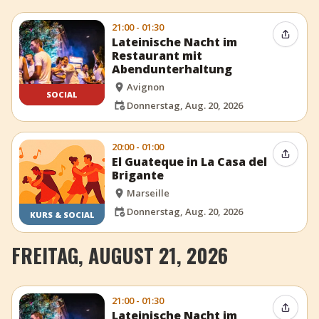
21:00 - 01:30
Event t
Lateinische Nacht im
Restaurant mit
Abendunterhaltung
Avignon
SOCIAL
Donnerstag, Aug. 20, 2026
20:00 - 01:00
Event t
El Guateque in La Casa del
Brigante
Marseille
Donnerstag, Aug. 20, 2026
KURS & SOCIAL
FREITAG, AUGUST 21, 2026
21:00 - 01:30
Event t
Lateinische Nacht im