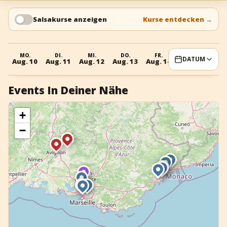
+
Event hinzufügen
Salsakurse anzeigen
Kurse entdecken
→
MO.
DI.
MI.
DO.
FR.
SA.
SO
DATUM
Aug. 10
Aug. 11
Aug. 12
Aug. 13
Aug. 14
Aug. 15
Aug
Events In Deiner Nähe
+
−