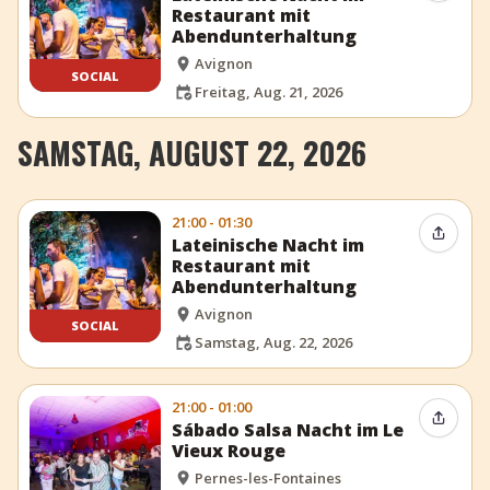
Restaurant mit
Abendunterhaltung
Avignon
SOCIAL
Freitag, Aug. 21, 2026
SAMSTAG, AUGUST 22, 2026
21:00 - 01:30
Event t
Lateinische Nacht im
Restaurant mit
Abendunterhaltung
Avignon
SOCIAL
Samstag, Aug. 22, 2026
21:00 - 01:00
Event t
Sábado Salsa Nacht im Le
Vieux Rouge
Pernes-les-Fontaines