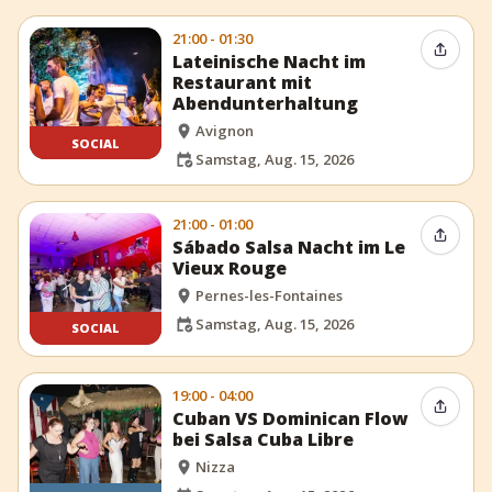
21:00 - 01:30
Event t
Lateinische Nacht im
Restaurant mit
Abendunterhaltung
Avignon
SOCIAL
Samstag, Aug. 15, 2026
21:00 - 01:00
Event t
Sábado Salsa Nacht im Le
Vieux Rouge
Pernes-les-Fontaines
Samstag, Aug. 15, 2026
SOCIAL
19:00 - 04:00
Event t
Cuban VS Dominican Flow
bei Salsa Cuba Libre
Nizza