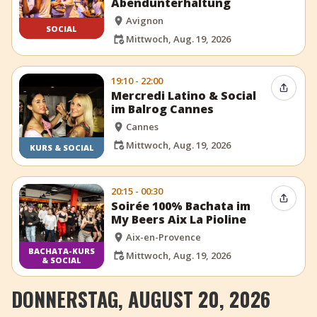
Abendunterhaltung
Avignon
SOCIAL
Mittwoch, Aug. 19, 2026
19:10 - 22:00
Event t
Mercredi Latino & Social
im Balrog Cannes
Cannes
Mittwoch, Aug. 19, 2026
KURS & SOCIAL
20:15 - 00:30
Event t
Soirée 100% Bachata im
My Beers Aix La Pioline
Aix-en-Provence
BACHATA-KURS
Mittwoch, Aug. 19, 2026
& SOCIAL
DONNERSTAG, AUGUST 20, 2026