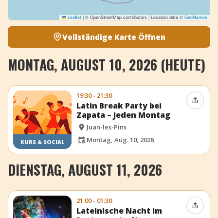
Leaflet
|
© OpenStreetMap contributors | Location data ©
GeoNames
Vollständige Karte Öffnen
MONTAG, AUGUST 10, 2026 (HEUTE)
19:30 - 21:30
Event t
Latin Break Party bei
Zapata – Jeden Montag
Juan-les-Pins
Montag, Aug. 10, 2026
KURS & SOCIAL
DIENSTAG, AUGUST 11, 2026
21:00 - 01:30
Event t
Lateinische Nacht im