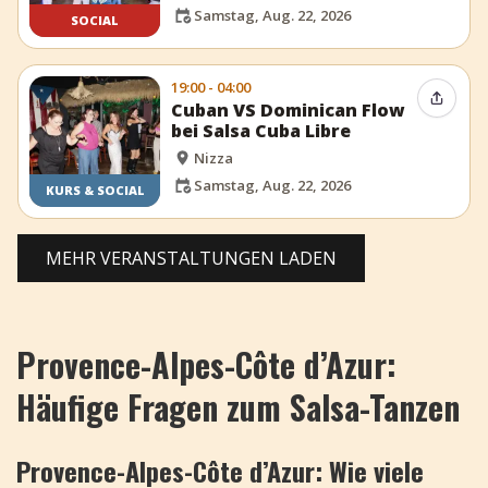
Samstag, Aug. 22, 2026
SOCIAL
19:00 - 04:00
Event t
Cuban VS Dominican Flow
bei Salsa Cuba Libre
Nizza
Samstag, Aug. 22, 2026
KURS & SOCIAL
MEHR VERANSTALTUNGEN LADEN
Provence-Alpes-Côte d’Azur:
Häufige Fragen zum Salsa-Tanzen
Provence-Alpes-Côte d’Azur: Wie viele