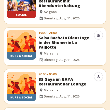
Restaurant mit
Abendunterhaltung
Avignon
SOCIAL
Dienstag, Aug. 11, 2026
19:00 - 21:00
Event t
Salsa Bachata Dienstage
in der Rhumerie La
Paillotte
Marseille
KURS & SOCIAL
Dienstag, Aug. 11, 2026
20:00 - 00:00
Event t
BS Gaya im GAYA
Restaurant Bar Lounge
Marseille
Dienstag, Aug. 11, 2026
KURS & SOCIAL