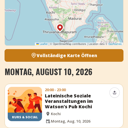
Leaflet
|
© OpenStreetMap contributors | Location data ©
GeoNames
Vollständige Karte Öffnen
MONTAG, AUGUST 10, 2026
20:00 - 23:00
Event t
Lateinische Soziale
Veranstaltungen im
Watson’s Pub Kochi
Kochi
KURS & SOCIAL
Montag, Aug. 10, 2026