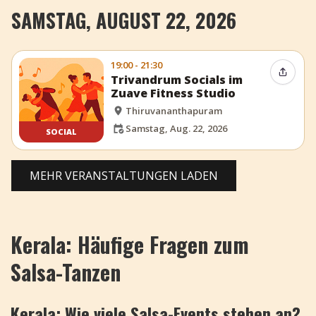
SAMSTAG, AUGUST 22, 2026
19:00 - 21:30
Event t
Trivandrum Socials im
Zuave Fitness Studio
Thiruvananthapuram
Samstag, Aug. 22, 2026
SOCIAL
MEHR VERANSTALTUNGEN LADEN
Kerala: Häufige Fragen zum
Salsa-Tanzen
Kerala: Wie viele Salsa-Events stehen an?