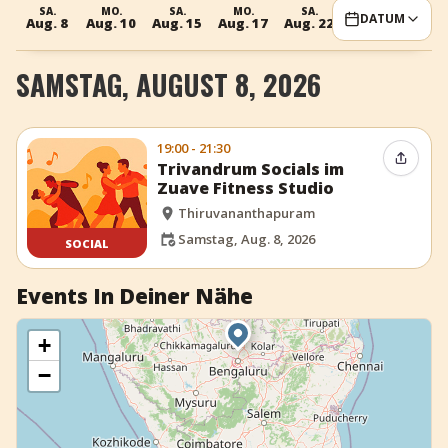
SA.
MO.
SA.
MO.
SA.
DATUM
+
Event hinzufügen
Aug. 8
Aug. 10
Aug. 15
Aug. 17
Aug. 22
SAMSTAG, AUGUST 8, 2026
19:00 - 21:30
Event t
Trivandrum Socials im
Zuave Fitness Studio
Thiruvananthapuram
Samstag, Aug. 8, 2026
SOCIAL
Events In Deiner Nähe
+
−