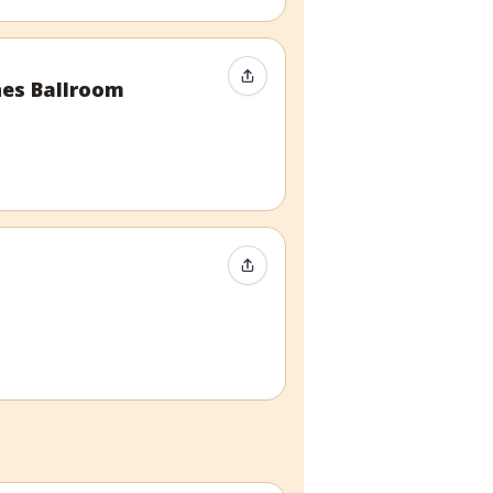
Event teilen
nes Ballroom
Event teilen