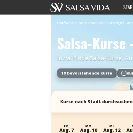
STAR
Leitfäden
>
Nordamerika
>
Vereinigte Sta
Salsa-Kurse
Iowa: Finde Salsa-Kurse, 
19 bevorstehende Kurse
+
Ku
Kurse nach Stadt durchsuchen
FR.
MO.
MI.
Aug. 7
Aug. 10
Aug. 12
Au