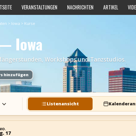
TSEITE
VERANSTALTUNGEN
NACHRICHTEN
ARTIKEL
VID
aten
>
Iowa
>
Kurse
 — Iowa
Anfängerstunden, Workshops und Tanzstudios.
rs hinzufügen
Listenansicht
Kalenderan
MO.
g. 17