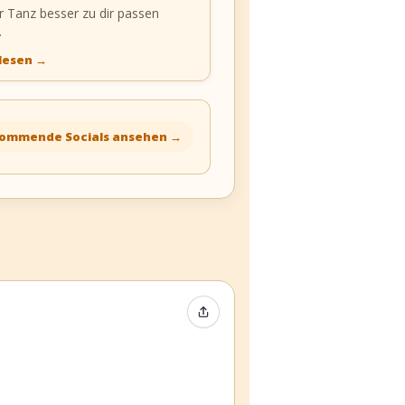
r Tanz besser zu dir passen
.
 lesen
→
ommende Socials ansehen
→
Event teilen