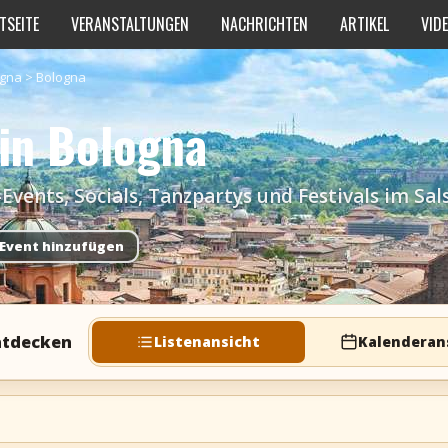
TSEITE
VERANSTALTUNGEN
NACHRICHTEN
ARTIKEL
VID
agna
>
Bologna
 in Bologna
ents, Socials, Tanzpartys und Festivals im Sal
Event hinzufügen
ntdecken
Listenansicht
Kalenderan