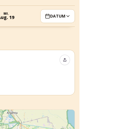
MI.
DATUM
Aug. 19
Event teilen