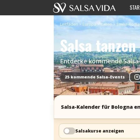
STAR
Leitfäden
>
Europa
>
Italien
>
Emilia-Rom
Salsa tanzen
Entdecke kommende Salsa-Ev
25 kommende Salsa-Events
+
Salsa-Kalender für Bologna e
Salsakurse anzeigen