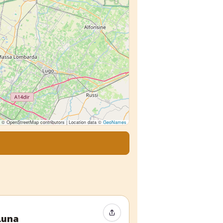
© OpenStreetMap contributors | Location data ©
GeoNames
Event teilen
Luna