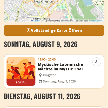
Leaflet
|
© OpenStreetMap contributors | Location data ©
GeoNames
Vollständige Karte Öffnen
SONNTAG, AUGUST 9, 2026
18:00 - 22:00
Event t
Mystische Lateinische
Nächte im Mystic Thai
Kingston
Sonntag, Aug. 9, 2026
SOCIAL
DIENSTAG, AUGUST 11, 2026