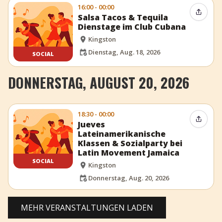
16:00 - 00:00
Event t
Salsa Tacos & Tequila
Dienstage im Club Cubana
Kingston
Dienstag, Aug. 18, 2026
SOCIAL
DONNERSTAG, AUGUST 20, 2026
18:30 - 00:00
Event t
Jueves
Lateinamerikanische
Klassen & Sozialparty bei
Latin Movement Jamaica
SOCIAL
Kingston
Donnerstag, Aug. 20, 2026
MEHR VERANSTALTUNGEN LADEN