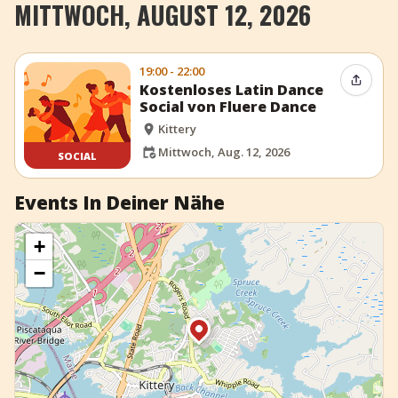
MITTWOCH, AUGUST 12, 2026
+
Event hinzufügen
19:00 - 22:00
Event t
Kostenloses Latin Dance
Social von Fluere Dance
Kittery
Mittwoch, Aug. 12, 2026
SOCIAL
Events In Deiner Nähe
+
−