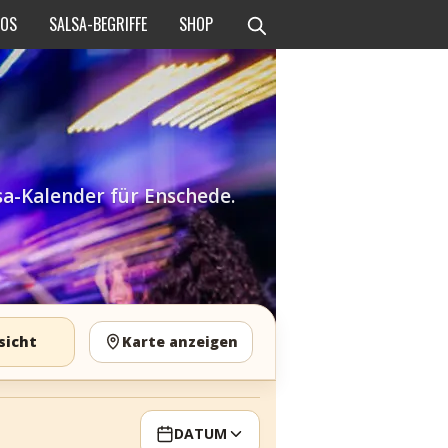
EOS
SALSA-BEGRIFFE
SHOP
sa-Kalender für Enschede.
sicht
Karte anzeigen
DATUM