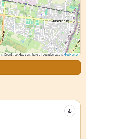
© OpenStreetMap contributors | Location data ©
GeoNames
Event teilen