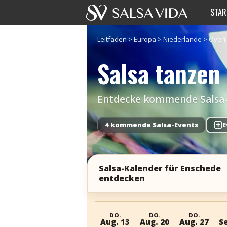
STAR
Leitfäden
>
Europa
>
Niederlande
>
Overi
Salsa tanzen
Entdecke kommende Salsa-Ev
4 kommende Salsa-Events
+
E
Salsa-Kalender für Enschede
entdecken
DO.
DO.
DO.
Aug. 13
Aug. 20
Aug. 27
Se