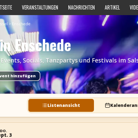
TSEITE
VERANSTALTUNGEN
NACHRICHTEN
ARTIKEL
VID
jssel
>
Enschede
 in Enschede
ents, Socials, Tanzpartys und Festivals im Sal
vent hinzufügen
Listenansicht
Kalenderan
DO.
pt. 3