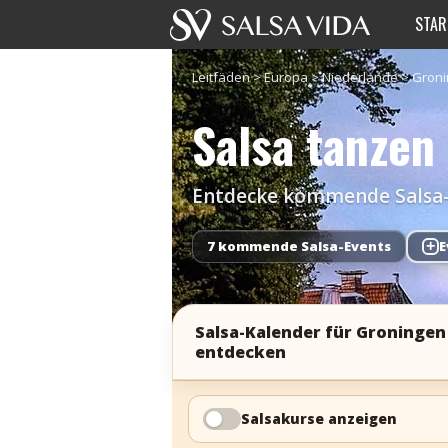
STAR
Leitfäden
>
Europa
>
Niederlande
>
Gron
Salsa tanzen
Entdecke kommende Salsa-Ev
7 kommende Salsa-Events
+
E
Salsa-Kalender für Groningen
entdecken
Salsakurse anzeigen