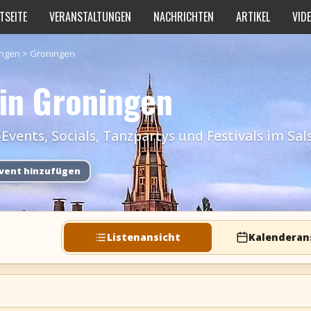
TSEITE
VERANSTALTUNGEN
NACHRICHTEN
ARTIKEL
VID
ingen
>
Groningen
 in Groningen
ents, Socials, Tanzpartys und Festivals im Sal
vent hinzufügen
Listenansicht
Kalenderan