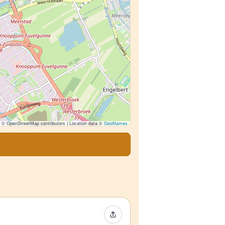
© OpenStreetMap contributors | Location data ©
GeoNames
Event teilen