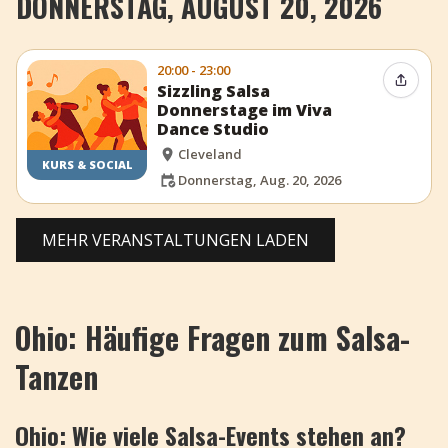
DONNERSTAG, AUGUST 20, 2026
20:00 - 23:00
Event t
Sizzling Salsa
Donnerstage im Viva
Dance Studio
Cleveland
KURS & SOCIAL
Donnerstag, Aug. 20, 2026
MEHR VERANSTALTUNGEN LADEN
Ohio: Häufige Fragen zum Salsa-
Tanzen
Ohio: Wie viele Salsa-Events stehen an?