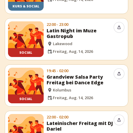
KURS & SOCIAL
22:00 - 23:00
Event t
Latin Night im Muze
Gastropub
Lakewood
Freitag, Aug. 14, 2026
SOCIAL
19:45 - 02:00
Event t
Grandview Salsa Party
Freitag bei Dance Edge
Kolumbus
Freitag, Aug. 14, 2026
SOCIAL
22:00 - 02:00
Event t
Lateinischer Freitag mit DJ
Dariel