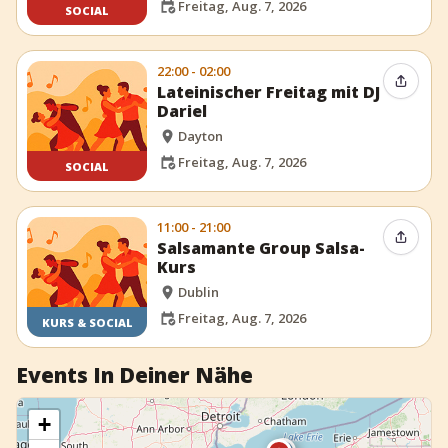
Freitag, Aug. 7, 2026
SOCIAL
22:00 - 02:00
Event t
Lateinischer Freitag mit DJ
Dariel
Dayton
Freitag, Aug. 7, 2026
SOCIAL
11:00 - 21:00
Event t
Salsamante Group Salsa-
Kurs
Dublin
Freitag, Aug. 7, 2026
KURS & SOCIAL
Events In Deiner Nähe
+