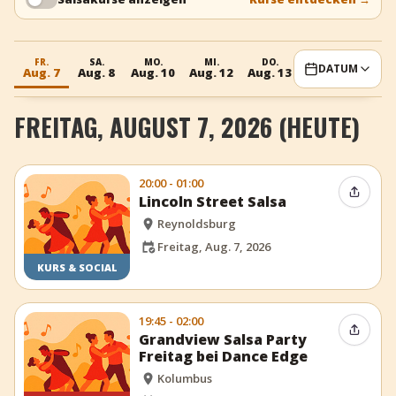
+
Event hinzufügen
FR.
SA.
MO.
MI.
DO.
FR.
SA.
DATUM
Aug. 7
Aug. 8
Aug. 10
Aug. 12
Aug. 13
Aug. 14
Aug. 
FREITAG, AUGUST 7, 2026 (HEUTE)
20:00 - 01:00
Event t
Lincoln Street Salsa
Reynoldsburg
Freitag, Aug. 7, 2026
KURS & SOCIAL
19:45 - 02:00
Event t
Grandview Salsa Party
Freitag bei Dance Edge
Kolumbus