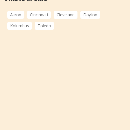
Akron
Cincinnati
Cleveland
Dayton
Kolumbus
Toledo