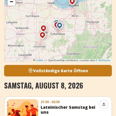
−
Leaflet
|
© OpenStreetMap contributors | Location data ©
GeoNames
Vollständige Karte Öffnen
SAMSTAG, AUGUST 8, 2026
21:30 - 02:30
Event t
Lateinischer Samstag bei
uns