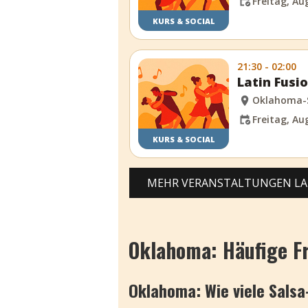
Freitag, Au
KURS & SOCIAL
21:30 - 02:00
Latin Fusi
Oklahoma-
Freitag, Au
KURS & SOCIAL
MEHR VERANSTALTUNGEN L
Oklahoma: Häufige F
Oklahoma: Wie viele Salsa