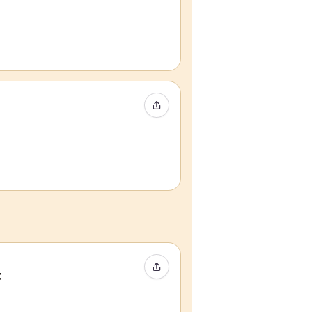
Event teilen
Event teilen
t