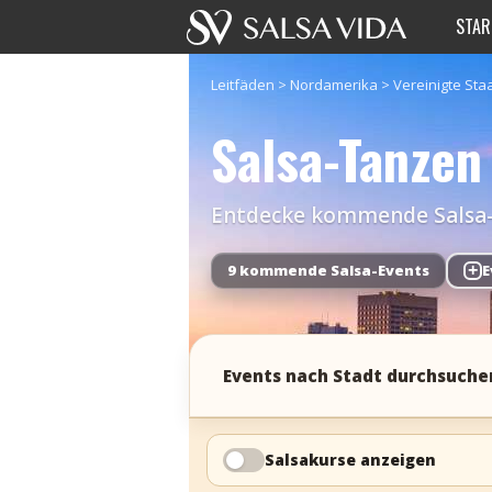
STAR
Leitfäden
>
Nordamerika
>
Vereinigte Sta
Salsa-Tanze
Entdecke kommende Salsa-Ev
9 kommende Salsa-Events
+
E
Events nach Stadt durchsuche
Salsakurse anzeigen