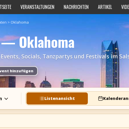
TSEITE
VERANSTALTUNGEN
NACHRICHTEN
ARTIKEL
VID
aten
>
Oklahoma
n — Oklahoma
ents, Socials, Tanzpartys und Festivals im Sa
vent hinzufügen
n
Listenansicht
Kalenderan