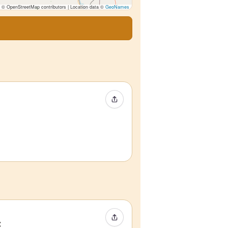
© OpenStreetMap contributors | Location data ©
GeoNames
Event teilen
Event teilen
t