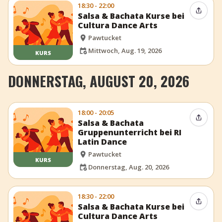
18:30 - 22:00
Event t
Salsa & Bachata Kurse bei
Cultura Dance Arts
Pawtucket
Mittwoch, Aug. 19, 2026
KURS
DONNERSTAG, AUGUST 20, 2026
18:00 - 20:05
Event t
Salsa & Bachata
Gruppenunterricht bei RI
Latin Dance
Pawtucket
KURS
Donnerstag, Aug. 20, 2026
18:30 - 22:00
Event t
Salsa & Bachata Kurse bei
Cultura Dance Arts