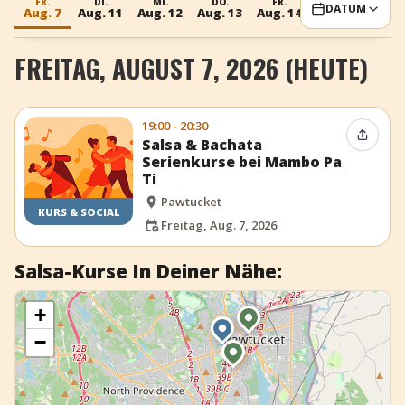
FR.
DI.
MI.
DO.
FR.
DI.
MI
DATUM
Aug. 7
Aug. 11
Aug. 12
Aug. 13
Aug. 14
Aug. 18
Aug.
+
Event hinzufügen
FREITAG, AUGUST 7, 2026 (HEUTE)
19:00 - 20:30
Event t
Salsa & Bachata
Serienkurse bei Mambo Pa
Ti
Pawtucket
KURS & SOCIAL
Freitag, Aug. 7, 2026
Salsa-Kurse In Deiner Nähe:
+
−