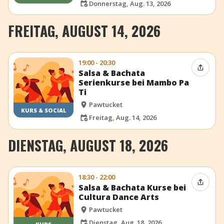
Donnerstag, Aug. 13, 2026
FREITAG, AUGUST 14, 2026
19:00 - 20:30
Event t
Salsa & Bachata
Serienkurse bei Mambo Pa
Ti
Pawtucket
KURS & SOCIAL
Freitag, Aug. 14, 2026
DIENSTAG, AUGUST 18, 2026
18:30 - 22:00
Event t
Salsa & Bachata Kurse bei
Cultura Dance Arts
Pawtucket
Dienstag, Aug. 18, 2026