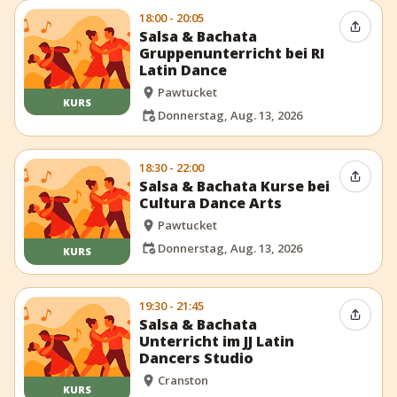
18:00 - 20:05
Event t
Salsa & Bachata
Gruppenunterricht bei RI
Latin Dance
Pawtucket
KURS
Donnerstag, Aug. 13, 2026
18:30 - 22:00
Event t
Salsa & Bachata Kurse bei
Cultura Dance Arts
Pawtucket
Donnerstag, Aug. 13, 2026
KURS
19:30 - 21:45
Event t
Salsa & Bachata
Unterricht im JJ Latin
Dancers Studio
Cranston
KURS