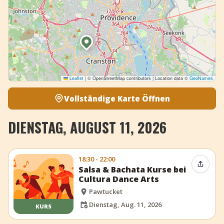
Leaflet
|
© OpenStreetMap contributors | Location data ©
GeoNames
Vollständige Karte Öffnen
DIENSTAG, AUGUST 11, 2026
18:30 - 22:00
Event t
Salsa & Bachata Kurse bei
Cultura Dance Arts
Pawtucket
Dienstag, Aug. 11, 2026
KURS