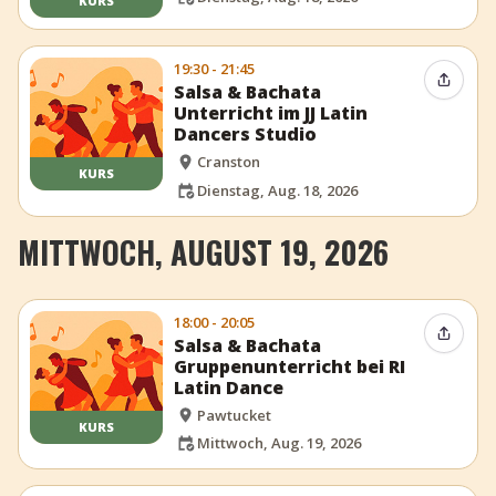
KURS
19:30 - 21:45
Event t
Salsa & Bachata
Unterricht im JJ Latin
Dancers Studio
Cranston
KURS
Dienstag, Aug. 18, 2026
MITTWOCH, AUGUST 19, 2026
18:00 - 20:05
Event t
Salsa & Bachata
Gruppenunterricht bei RI
Latin Dance
Pawtucket
KURS
Mittwoch, Aug. 19, 2026