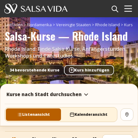
Startseite
Leitfäden
>
Nordamerika
>
Vereinigte Staaten
>
Rhode Island
>
Kurse
Salsa-Kurse — Rhode Island
Veranstaltungen
Rhode Island: Finde Salsa-Kurse, Anfängerstunden,
Nachrichten
Workshops und Tanzstudios.
Artikel
+
34 bevorstehende Kurse
Kurs hinzufügen
Videos
Kurse nach Stadt durchsuchen
Salsa-Begriffe
Shop
Listenansicht
Kalenderansicht
Karte
TuneTempo