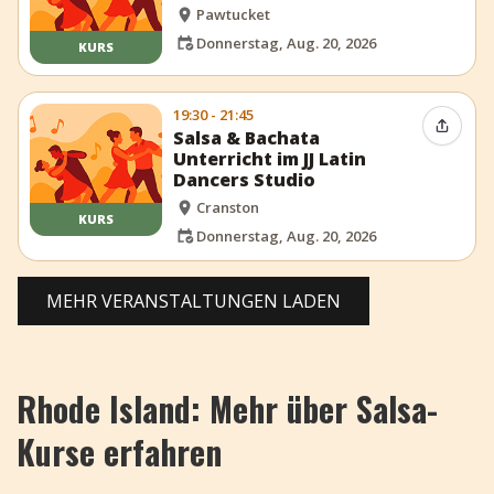
Pawtucket
Donnerstag, Aug. 20, 2026
KURS
19:30 - 21:45
Event t
Salsa & Bachata
Unterricht im JJ Latin
Dancers Studio
Cranston
KURS
Donnerstag, Aug. 20, 2026
MEHR VERANSTALTUNGEN LADEN
Rhode Island: Mehr über Salsa-
Kurse erfahren