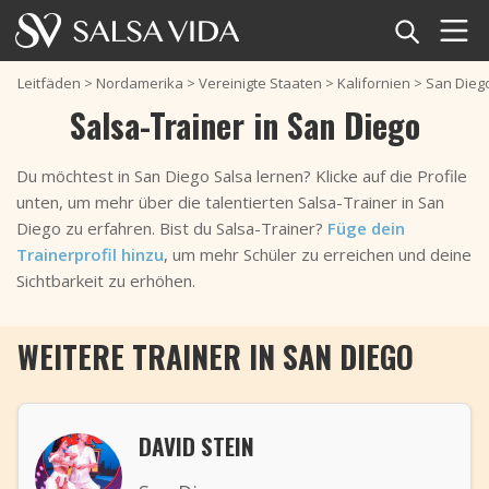
Startseite
Leitfäden
>
Nordamerika
>
Vereinigte Staaten
>
Kalifornien
>
San Dieg
Salsa-Trainer in San Diego
Veranstaltungen
Du möchtest in San Diego Salsa lernen? Klicke auf die Profile
Nachrichten
unten, um mehr über die talentierten Salsa-Trainer in San
Diego zu erfahren. Bist du Salsa-Trainer?
Füge dein
Artikel
Trainerprofil hinzu
, um mehr Schüler zu erreichen und deine
Sichtbarkeit zu erhöhen.
Videos
WEITERE TRAINER IN SAN DIEGO
Salsa-Begriffe
Shop
DAVID STEIN
TuneTempo