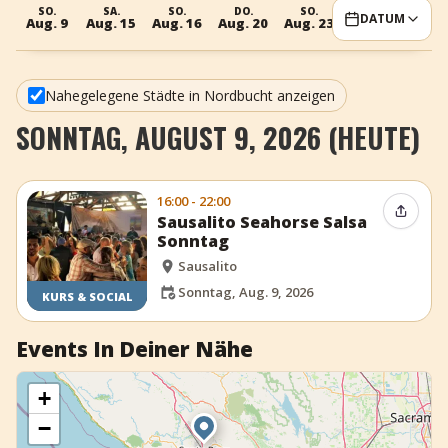
SO.
SA.
SO.
DO.
SO.
DATUM
+
Event hinzufügen
Aug. 9
Aug. 15
Aug. 16
Aug. 20
Aug. 23
Nahegelegene Städte in Nordbucht anzeigen
SONNTAG, AUGUST 9, 2026 (HEUTE)
16:00 - 22:00
Event t
Sausalito Seahorse Salsa
Sonntag
Sausalito
Sonntag, Aug. 9, 2026
KURS & SOCIAL
Events In Deiner Nähe
+
−