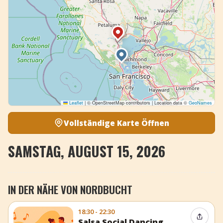
Leaflet
|
© OpenStreetMap contributors | Location data ©
GeoNames
Vollständige Karte Öffnen
SAMSTAG, AUGUST 15, 2026
IN DER NÄHE VON NORDBUCHT
18:30 - 22:30
Event t
Salsa Social Dancing