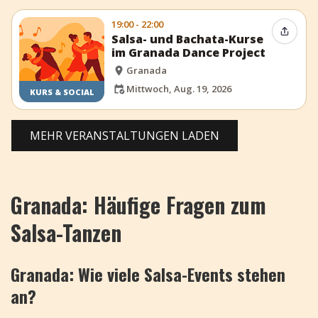
19:00 - 22:00
Event t
Salsa- und Bachata-Kurse
im Granada Dance Project
Granada
Mittwoch, Aug. 19, 2026
KURS & SOCIAL
MEHR VERANSTALTUNGEN LADEN
Granada: Häufige Fragen zum
Salsa-Tanzen
Granada: Wie viele Salsa-Events stehen
an?