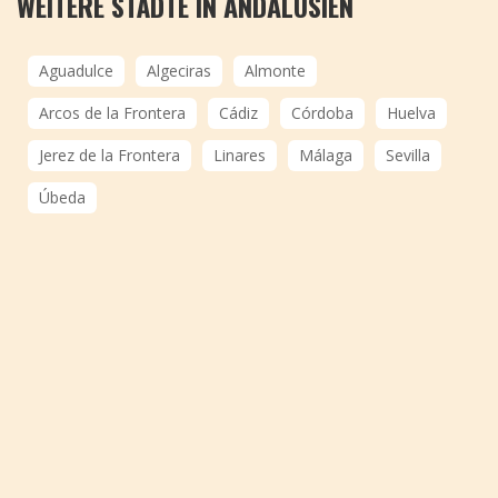
WEITERE STÄDTE IN ANDALUSIEN
Aguadulce
Algeciras
Almonte
Arcos de la Frontera
Cádiz
Córdoba
Huelva
Jerez de la Frontera
Linares
Málaga
Sevilla
Úbeda