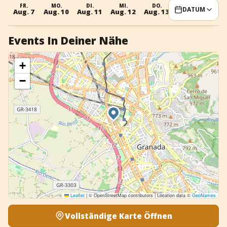
FR.
MO.
DI.
MI.
DO.
FR.
MO
DATUM
+
Event hinzufügen
Aug. 7
Aug. 10
Aug. 11
Aug. 12
Aug. 13
Aug. 14
Aug.
Events In Deiner Nähe
+
−
Leaflet
|
© OpenStreetMap contributors | Location data ©
GeoNames
Vollständige Karte Öffnen