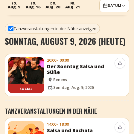
SO.
SO.
DO.
FR.
DATUM
+
Event hinzufügen
Aug. 9
Aug. 16
Aug. 20
Aug. 21
Tanzveranstaltungen in der Nähe anzeigen
SONNTAG, AUGUST 9, 2026 (HEUTE)
20:00 - 00:00
Event t
Der Sonntag Salsa und
Süße
Renens
Sonntag, Aug. 9, 2026
SOCIAL
TANZVERANSTALTUNGEN IN DER NÄHE
14:00 - 18:00
Event t
Salsa und Bachata