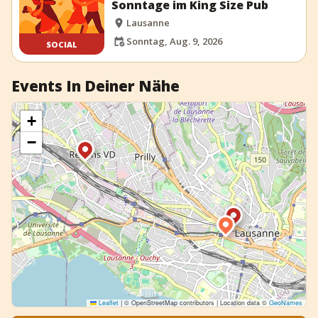
Sonntage im King Size Pub
Lausanne
Sonntag, Aug. 9, 2026
SOCIAL
Events In Deiner Nähe
+
−
Leaflet
|
© OpenStreetMap contributors | Location data ©
GeoNames