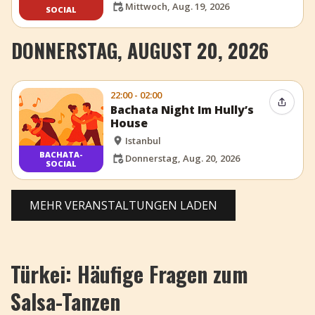
Mittwoch, Aug. 19, 2026
SOCIAL
DONNERSTAG, AUGUST 20, 2026
22:00 - 02:00
Event t
Bachata Night Im Hully’s
House
Istanbul
BACHATA-
Donnerstag, Aug. 20, 2026
SOCIAL
MEHR VERANSTALTUNGEN LADEN
Türkei: Häufige Fragen zum
Salsa-Tanzen