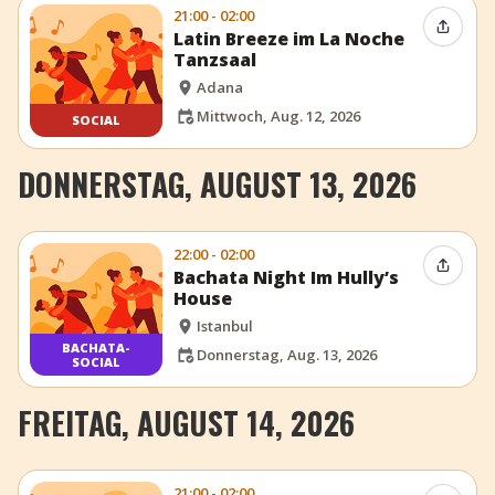
21:00 - 02:00
Event t
Latin Breeze im La Noche
Tanzsaal
Adana
Mittwoch, Aug. 12, 2026
SOCIAL
DONNERSTAG, AUGUST 13, 2026
22:00 - 02:00
Event t
Bachata Night Im Hully’s
House
Istanbul
BACHATA-
Donnerstag, Aug. 13, 2026
SOCIAL
FREITAG, AUGUST 14, 2026
21:00 - 02:00