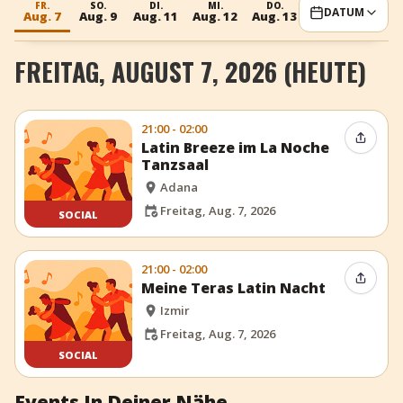
FR.
SO.
DI.
MI.
DO.
FR.
SO.
DATUM
Aug. 7
Aug. 9
Aug. 11
Aug. 12
Aug. 13
Aug. 14
Aug. 
+
Event hinzufügen
FREITAG, AUGUST 7, 2026 (HEUTE)
21:00 - 02:00
Event t
Latin Breeze im La Noche
Tanzsaal
Adana
Freitag, Aug. 7, 2026
SOCIAL
21:00 - 02:00
Event t
Meine Teras Latin Nacht
Izmir
Freitag, Aug. 7, 2026
SOCIAL
Events In Deiner Nähe