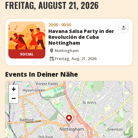
FREITAG, AUGUST 21, 2026
+
Event hinzufügen
20:00 - 00:30
Event t
Havana Salsa Party in der
Revolución de Cuba
Nottingham
Nottingham
SOCIAL
Freitag, Aug. 21, 2026
Events In Deiner Nähe
+
−