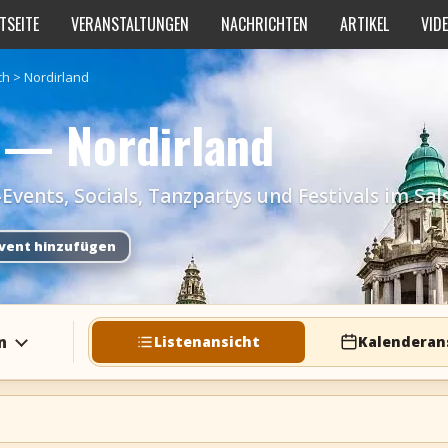
TSEITE
VERANSTALTUNGEN
NACHRICHTEN
ARTIKEL
VID
ch
>
Nordirland
 — Nordirland
ents, Socials, Tanzpartys und Festivals im Sal
vent hinzufügen
n
Listenansicht
Kalenderan