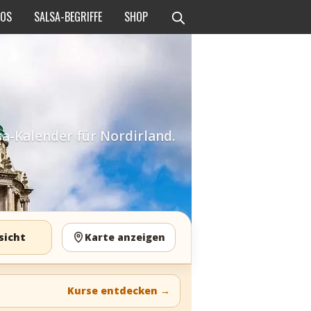
EOS
SALSA-BEGRIFFE
SHOP
sa-Kalender für Nordirland.
sicht
Karte anzeigen
Kurse entdecken
→