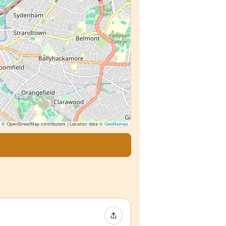
© OpenStreetMap contributors | Location data ©
GeoNames
Event teilen