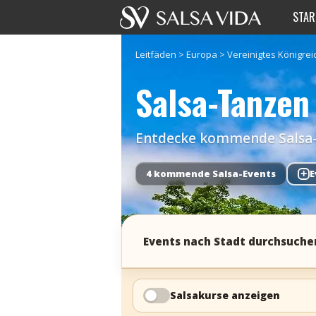
STAR
Leitfäden
>
Europa
>
Vereinigtes Königrei
Salsa-Tanzen
Entdecke kommende Salsa-Ev
4 kommende Salsa-Events
+
E
Events nach Stadt durchsuche
Salsakurse anzeigen