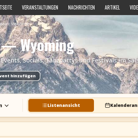
TSEITE
VERANSTALTUNGEN
NACHRICHTEN
ARTIKEL
VID
aten
>
Wyoming
n — Wyoming
ents, Socials, Tanzpartys und Festivals im Sa
vent hinzufügen
n
Listenansicht
Kalenderan