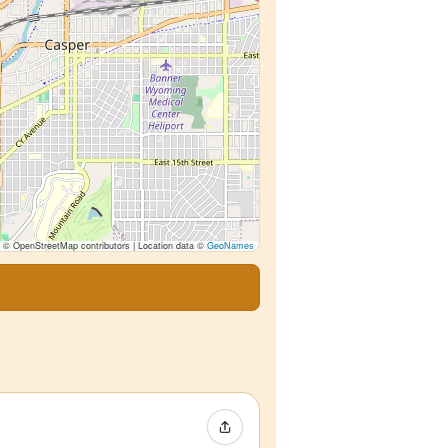
© OpenStreetMap contributors | Location data ©
GeoNames
Event teilen