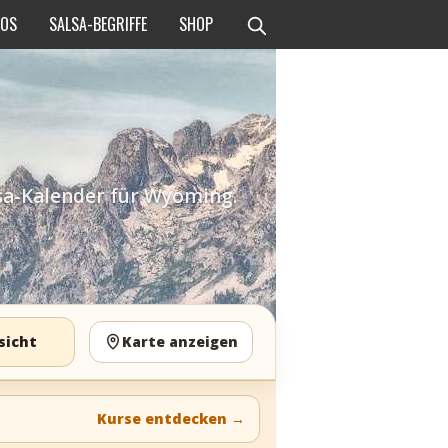
EOS
SALSA-BEGRIFFE
SHOP
lsa-Kalender für Wyoming.
sicht
Karte anzeigen
Kurse entdecken
→