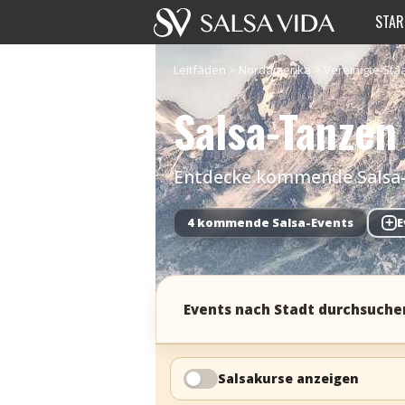
STAR
Leitfäden
>
Nordamerika
>
Vereinigte Sta
Salsa-Tanze
Entdecke kommende Salsa-Ev
4 kommende Salsa-Events
+
E
Events nach Stadt durchsuche
Salsakurse anzeigen