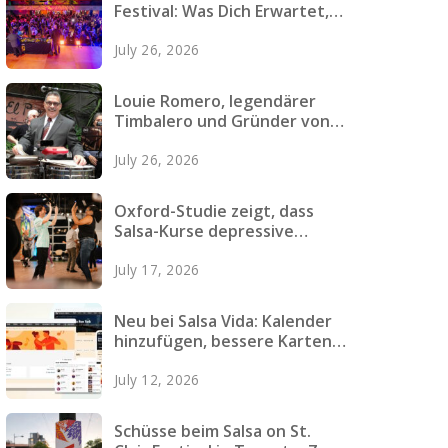
Festival: Was Dich Erwartet,
Wie Du Dich Vorbereitest und
July 26, 2026
Was Du Einpackst
Louie Romero, legendärer
Timbalero und Gründer von
Mazacote, verstorben
July 26, 2026
Oxford-Studie zeigt, dass
Salsa-Kurse depressive
Symptome bei jungen
July 17, 2026
Erwachsenen verringern
Neu bei Salsa Vida: Kalender
hinzufügen, bessere Karten,
schnellere Seiten und mehr
July 12, 2026
Schüsse beim Salsa on St.