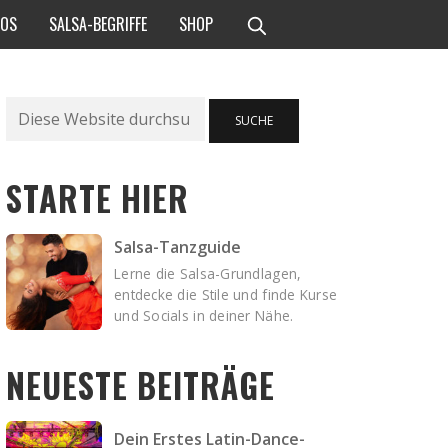
EOS
SALSA-BEGRIFFE
SHOP
Suche
SUCHE
STARTE HIER
Salsa-Tanzguide
Lerne die Salsa-Grundlagen,
entdecke die Stile und finde Kurse
und Socials in deiner Nähe.
NEUESTE BEITRÄGE
Dein Erstes Latin-Dance-