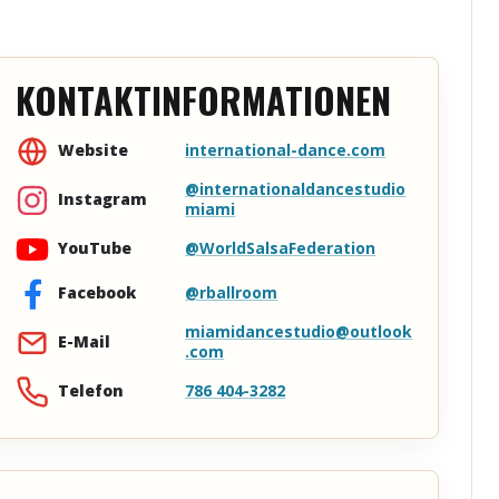
KONTAKTINFORMATIONEN
international-dance.com
Website
@internationaldancestudio
Instagram
miami
@WorldSalsaFederation
YouTube
@rballroom
Facebook
miamidancestudio@outlook
E-Mail
.com
786 404-3282
Telefon