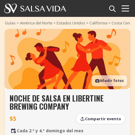
Inicio
Guías
>
América del Norte
>
Estados Unidos
>
California
>
Costa Centra
Eventos
Noticias
Artículos
Añadir fotos
Videos
NOCHE DE SALSA EN LIBERTINE
Glosario
BREWING COMPANY
Tienda
$5
Compartir evento
TuneTempo
Cada 2.º y 4.º domingo del mes