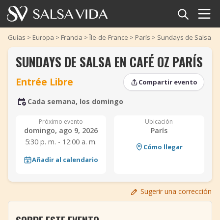
Inicio
Guías
>
Europa
>
Francia
>
Île-de-France
>
París
>
Sundays de Salsa en
SUNDAYS DE SALSA EN CAFÉ OZ PARÍS
Eventos
Entrée Libre
Compartir evento
Noticias
Cada semana, los domingo
Artículos
‹
‹
›
›
Próximo evento
Ubicación
domingo, ago 9, 2026
París
Videos
5:30 p. m. - 12:00 a. m.
Cómo llegar
Glosario
Añadir al calendario
Tienda
Sugerir una corrección
TuneTempo