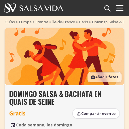
Inicio
Guías
>
Europa
>
Francia
>
Île-de-France
>
París
>
Domingo Salsa & Bac
Eventos
Noticias
Artículos
Añadir fotos
Videos
DOMINGO SALSA & BACHATA EN
Glosario
QUAIS DE SEINE
Tienda
Gratis
Compartir evento
TuneTempo
Cada semana, los domingo