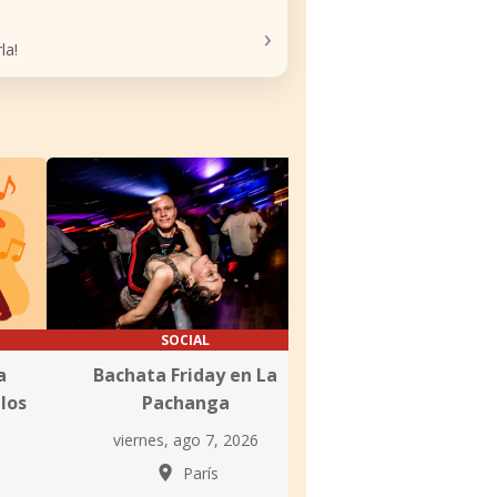
›
la!
SOCIAL
CLASE
a
Bachata Friday en La
Clases Semanales 
los
Pachanga
Fusión Latina e
Massar
viernes, ago 7, 2026
viernes, ago 7
París