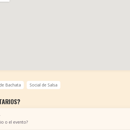
 de Bachata
Social de Salsa
TARIOS?
r
io o el evento?