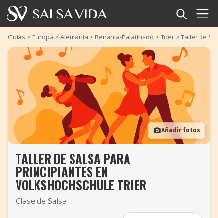
Inicio
Guías
>
Europa
>
Alemania
>
Renania-Palatinado
>
Trier
>
Taller de Sa
Eventos
Noticias
Artículos
Añadir fotos
Videos
TALLER DE SALSA PARA
Glosario
PRINCIPIANTES EN
Tienda
VOLKSHOCHSCHULE TRIER
Clase de Salsa
TuneTempo