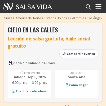
Inicio
Guías
>
América del Norte
>
Estados Unidos
>
California
>
Los Ángeles
CIELO EN LAS CALLES
Eventos
Lección de salsa gratuita, baile social
Noticias
gratuito
‹
›
‹
›
Artículos
Compartir evento
Cada 1.º sábado del mes
Videos
Próximo evento
Ubicación
Glosario
sábado, sep 5, 2026
Santa Ana
6:00 p. m. - 10:00 p. m.
Cómo llegar
Tienda
Añadir al calendario
TuneTempo