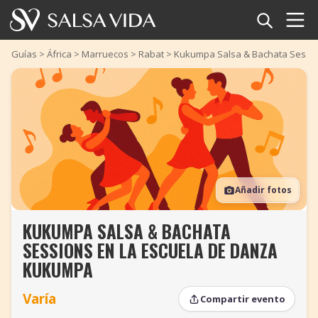
Inicio
Guías
>
África
>
Marruecos
>
Rabat
>
Kukumpa Salsa & Bachata Sessio
Eventos
Noticias
Artículos
Añadir fotos
Videos
KUKUMPA SALSA & BACHATA
Glosario
SESSIONS EN LA ESCUELA DE DANZA
Tienda
KUKUMPA
Varía
TuneTempo
Compartir evento