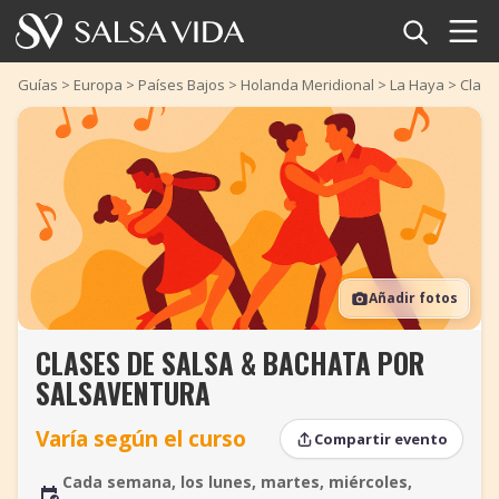
Inicio
Guías
>
Europa
>
Países Bajos
>
Holanda Meridional
>
La Haya
>
Clase
Eventos
Noticias
Artículos
Añadir fotos
Videos
CLASES DE SALSA & BACHATA POR
Glosario
SALSAVENTURA
Tienda
Varía según el curso
Compartir evento
TuneTempo
Cada semana, los lunes, martes, miércoles,