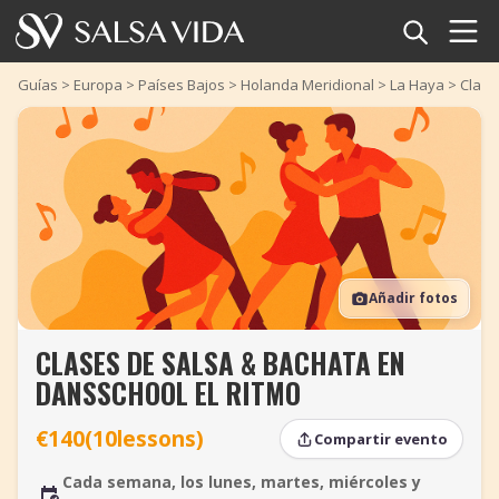
Inicio
Guías
>
Europa
>
Países Bajos
>
Holanda Meridional
>
La Haya
>
Clase
Eventos
Noticias
Artículos
Añadir fotos
Videos
CLASES DE SALSA & BACHATA EN
Glosario
DANSSCHOOL EL RITMO
Tienda
€140(10lessons)
Compartir evento
TuneTempo
Cada semana, los lunes, martes, miércoles y