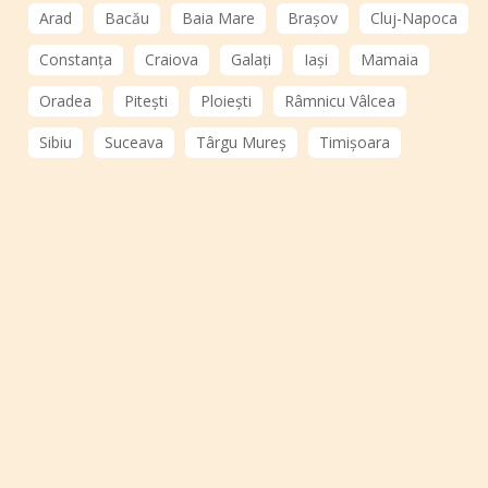
Arad
Bacău
Baia Mare
Brașov
Cluj-Napoca
Constanța
Craiova
Galați
Iași
Mamaia
Oradea
Pitești
Ploiești
Râmnicu Vâlcea
Sibiu
Suceava
Târgu Mureș
Timișoara