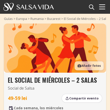
Inicio
Guías
>
Europa
>
Rumania
>
Bucarest
>
El Social de Miércoles – 2 Salas
Eventos
Noticias
Artículos
Añadir fotos
Videos
EL SOCIAL DE MIÉRCOLES – 2 SALAS
Glosario
Social de Salsa
Tienda
49-59 lei
Compartir evento
TuneTempo
Cada semana, los miércoles