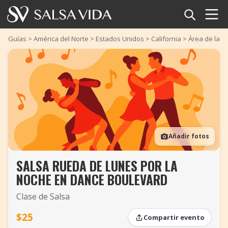
Inicio
Guías
>
América del Norte
>
Estados Unidos
>
California
>
Área de la B
Eventos
Noticias
Artículos
Añadir fotos
Videos
SALSA RUEDA DE LUNES POR LA
Glosario
NOCHE EN DANCE BOULEVARD
Tienda
Clase de Salsa
TuneTempo
$25
Compartir evento