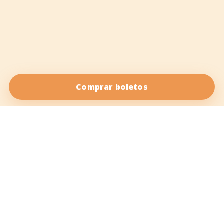
Comprar boletos
Salsa Vida es tu fuente de salsa online. Nuestro objetivo es
traerte el mejor contenido sobre
baile salsa
y otros
bailes latinos
, desde noticias y eventos hasta música,