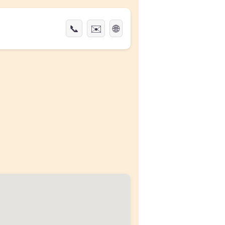
📞
✉️
🌐