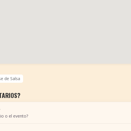
se de Salsa
TARIOS?
r
io o el evento?