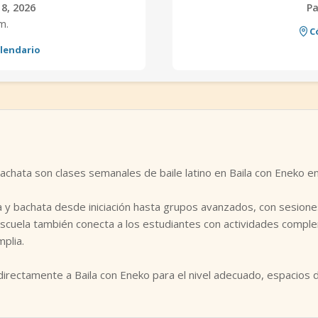
8, 2026
P
m.
C
alendario
achata son clases semanales de baile latino en Baila con Eneko e
a y bachata desde iniciación hasta grupos avanzados, con sesiones 
scuela también conecta a los estudiantes con actividades comple
plia.
irectamente a Baila con Eneko para el nivel adecuado, espacios 