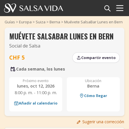
Inicio
Guías
>
Europa
>
Suiza
>
Berna
>
Muévete SalsaBar Lunes en Bern
MUÉVETE SALSABAR LUNES EN BERN
Eventos
Social de Salsa
Noticias
CHF 5
Compartir evento
‹
›
Artículos
‹
›
Cada semana, los lunes
Videos
Próximo evento
Ubicación
lunes, oct 12, 2026
Berna
Glosario
8:00 p. m. - 11:00 p. m.
Cómo llegar
Añadir al calendario
Tienda
TuneTempo
Sugerir una corrección